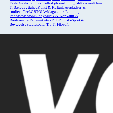
Fester
Gastronomi & Fælleskøkken
In English
Karriere
Klima
& Bæredygtighed
Kunst & Kultur
Læsepladser &
studiecaféer
LGBTQIA+
Magasiner, Radio og
Podcast
Mentor/Buddy
Musik & Kor
Natur &
Biodiversitet
Pensumkritisk
PhD
Politiske
Sport &
Bevægelse
Studiesocialt
Tro & Filosofi