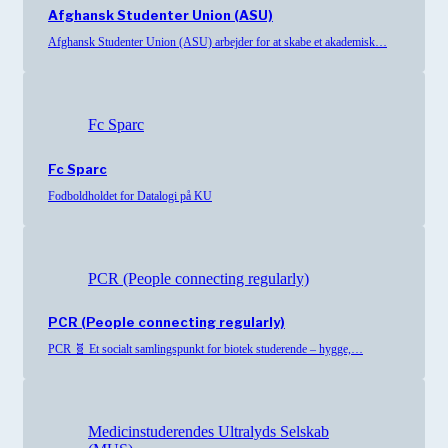
Afghansk Studenter Union (ASU)
Afghansk Studenter Union (ASU) arbejder for at skabe et akademisk…
Fc Sparc
Fc Sparc
Fodboldholdet for Datalogi på KU
PCR (People connecting regularly)
PCR (People connecting regularly)
PCR 🧬 Et socialt samlingspunkt for biotek studerende – hygge,…
Medicinstuderendes Ultralyds Selskab