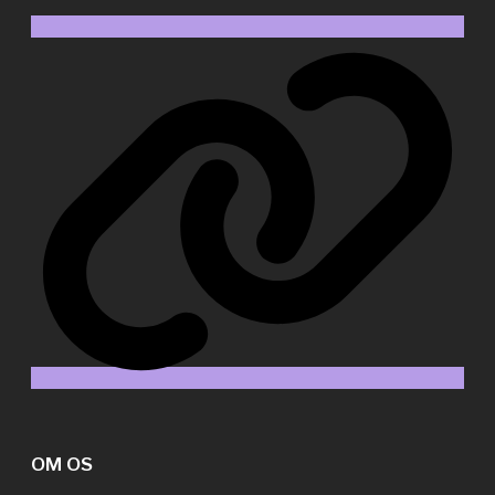
Web
OM OS