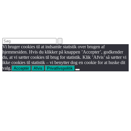
Search
Vi bruger cookies til at indsamle statistik over brugen af
hjemmesiden. Hvis du klikker på knappen ’Accepter’, godkender
du, at vi sætter cookies til brug for statistik. Klik ’Afvis’ så sætter vi
ikke cookies til statistik – vi benytter dog en cookie for at huske dit
valg.
Acceptér
Afvis
Privatlivspolitik