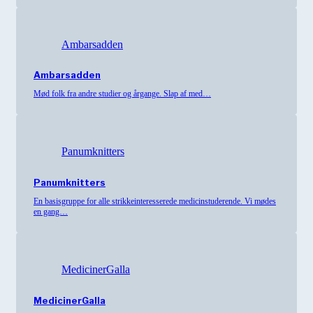
Ambarsadden
Ambarsadden
Mød folk fra andre studier og årgange. Slap af med…
Panumknitters
Panumknitters
En basisgruppe for alle strikkeinteresserede medicinstuderende. Vi mødes
en gang…
MedicinerGalla
MedicinerGalla