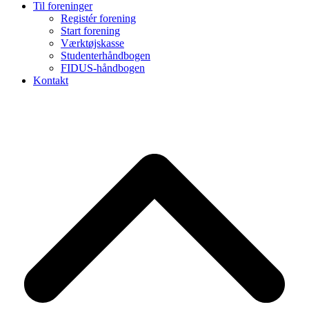
Til foreninger
Registér forening
Start forening
Værktøjskasse
Studenterhåndbogen
FIDUS-håndbogen
Kontakt
B
T
T