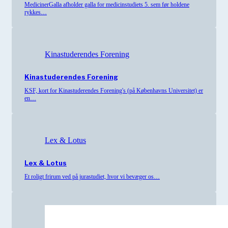
MedicinerGalla afholder galla for medicinstudiets 5. sem før holdene
rykkes…
Kinastuderendes Forening
Kinastuderendes Forening
KSF, kort for Kinastuderendes Forening's (på Københavns Universitet) er
en…
Lex & Lotus
Lex & Lotus
Et roligt frirum ved på jurastudiet, hvor vi bevæger os…