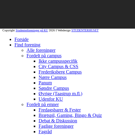
Copyright
Studenterforeninger på KU
2026 I Webdesign
STUDENTERHUSET
Forside
Find forening
Alle foreninger
Fordelt på campus
Ikke campusspecifik
City Campus & CSS
Frederiksberg Campus
Nørre Campus
Panum
Søndre Campus
Øvrige (Taastrup m.fl.)
Udenfor KU
Fordelt på emner
Fredagsbarer & Fester
Brætspil, Gaming, Bingo & Quiz
Debat & Diskussion
Faglige foreninger
Fagråd