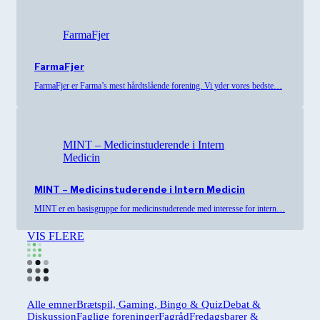
FarmaFjer
FarmaFjer
FarmaFjer er Farma’s mest hårdtslående forening. Vi yder vores bedste…
MINT – Medicinstuderende i Intern
Medicin
MINT – Medicinstuderende i Intern Medicin
MINT er en basisgruppe for medicinstuderende med interesse for intern…
VIS FLERE
Alle emner
Brætspil, Gaming, Bingo & Quiz
Debat &
Diskussion
Faglige foreninger
Fagråd
Fredagsbarer &