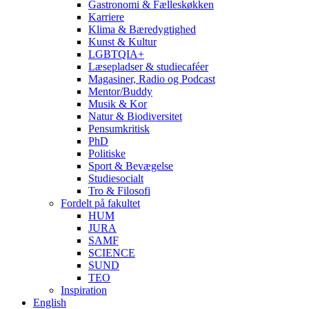
Gastronomi & Fælleskøkken
Karriere
Klima & Bæredygtighed
Kunst & Kultur
LGBTQIA+
Læsepladser & studiecaféer
Magasiner, Radio og Podcast
Mentor/Buddy
Musik & Kor
Natur & Biodiversitet
Pensumkritisk
PhD
Politiske
Sport & Bevægelse
Studiesocialt
Tro & Filosofi
Fordelt på fakultet
HUM
JURA
SAMF
SCIENCE
SUND
TEO
Inspiration
English