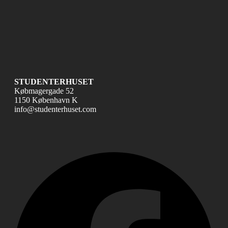
STUDENTERHUSET
Købmagergade 52
1150 København K
info@studenterhuset.com
Fac