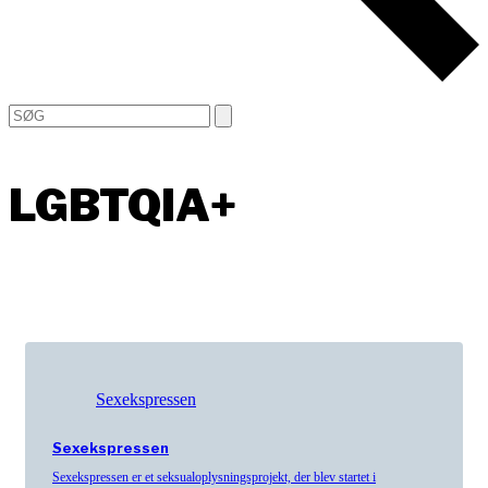
Open
Close
Search
mobile
mobile
menu
menu
LGBTQIA+
Sexekspressen
Sexekspressen
Sexekspressen er et seksualoplysningsprojekt, der blev startet i