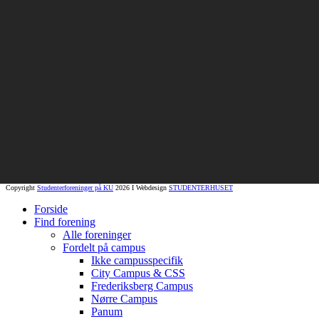
Copyright
Studenterforeninger på KU
2026 I Webdesign
STUDENTERHUSET
Forside
Find forening
Alle foreninger
Fordelt på campus
Ikke campusspecifik
City Campus & CSS
Frederiksberg Campus
Nørre Campus
Panum