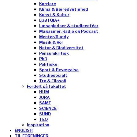
Karriere
Klima & Bæredygtighed
Kunst & Kultur
LGBTQIA+
Læsepladser & studiecaféer
Magasiner, Radio og Podcast
Mentor/Buddy
Musik & Kor
Natur & Biodiversitet
Pensumkritisk
PhD
Politiske
Sport & Bevægelse
Studiesocialt
Tro & Filosofi
Fordelt på fakultet
HUM
JURA
SAMF
SCIENCE
SUND
TEO
Inspiration
ENGLISH
TIL FORENINGER