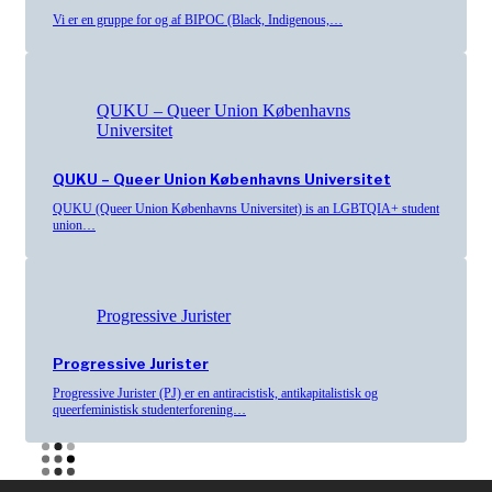
Vi er en gruppe for og af BIPOC (Black, Indigenous,…
QUKU – Queer Union Københavns
Universitet
QUKU – Queer Union Københavns Universitet
QUKU (Queer Union Københavns Universitet) is an LGBTQIA+ student
union…
Progressive Jurister
Progressive Jurister
Progressive Jurister (PJ) er en antiracistisk, antikapitalistisk og
queerfeministisk studenterforening…