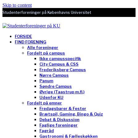
Skip to content
Studenterforeninger på Københavns Universitet
FORSIDE
FIND FORENING
Alle foreninger
Fordelt på campus
Ikke campusspecifik
City Campus & CSS
Frederiksberg Campus
Nørre Campus
Panum
Søndre Campus
Øvrige (Taastrup m.fl.)
Udenfor KU
Fordelt på emner
Fredagsbarer & Fester
Brætspil, Gaming, Bingo & Quiz
Debat & Diskussion
Faglige foreninger
Fagråd
Gastronomi & Fælleskøkken