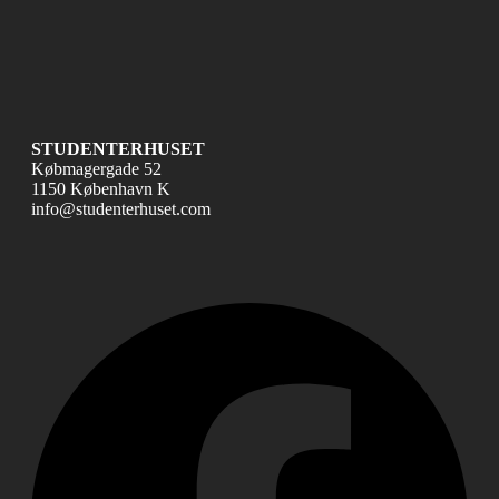
STUDENTERHUSET
Købmagergade 52
1150 København K
info@studenterhuset.com
Fac