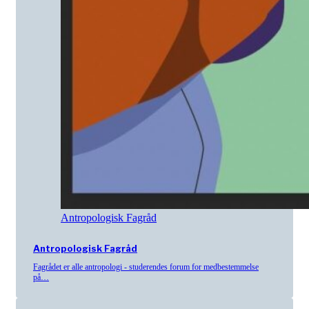
Antropologisk Fagråd
Antropologisk Fagråd
Fagrådet er alle antropologi - studerendes forum for medbestemmelse
på…