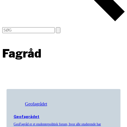
Open
Close
Search
mobile
mobile
menu
menu
Fagråd
Geofagrådet
Geofagrådet
GeoFagråd er et studenterpolitisk forum, hvor alle studerende har