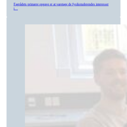
Fagrådets primære opgave er at varetage de fysikstuderendes interesser
i…