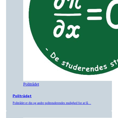
Politrådet
Politrådet
Politrådet er din og andre politstuderendes mulighed for at få…