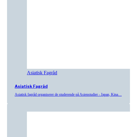
Asiatisk Fagråd
Asiatisk Fagråd
Asiatisk fagråd organiserer de studerende på Asienstudier - Japan, Kina…