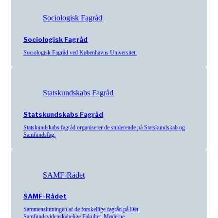
Sociologisk Fagråd
Sociologisk Fagråd
Sociologisk Fagråd ved Københavns Universitet.
Statskundskabs Fagråd
Statskundskabs Fagråd
Statskundskabs fagråd organiserer de studerende på Statskundskab og
Samfundsfag.
SAMF-Rådet
SAMF-Rådet
Sammenslutningen af de forskellige fagråd på Det
Samfundsvidenskabelige Fakultet. Møderne…