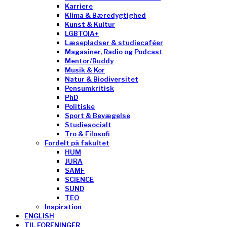
Karriere
Klima & Bæredygtighed
Kunst & Kultur
LGBTQIA+
Læsepladser & studiecaféer
Magasiner, Radio og Podcast
Mentor/Buddy
Musik & Kor
Natur & Biodiversitet
Pensumkritisk
PhD
Politiske
Sport & Bevægelse
Studiesocialt
Tro & Filosofi
Fordelt på fakultet
HUM
JURA
SAMF
SCIENCE
SUND
TEO
Inspiration
ENGLISH
TIL FORENINGER