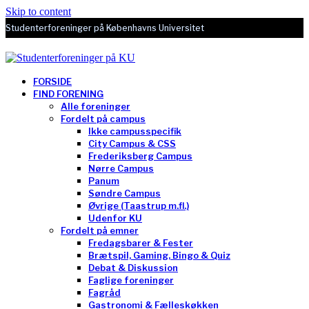
Skip to content
Studenterforeninger på Københavns Universitet
FORSIDE
FIND FORENING
Alle foreninger
Fordelt på campus
Ikke campusspecifik
City Campus & CSS
Frederiksberg Campus
Nørre Campus
Panum
Søndre Campus
Øvrige (Taastrup m.fl.)
Udenfor KU
Fordelt på emner
Fredagsbarer & Fester
Brætspil, Gaming, Bingo & Quiz
Debat & Diskussion
Faglige foreninger
Fagråd
Gastronomi & Fælleskøkken