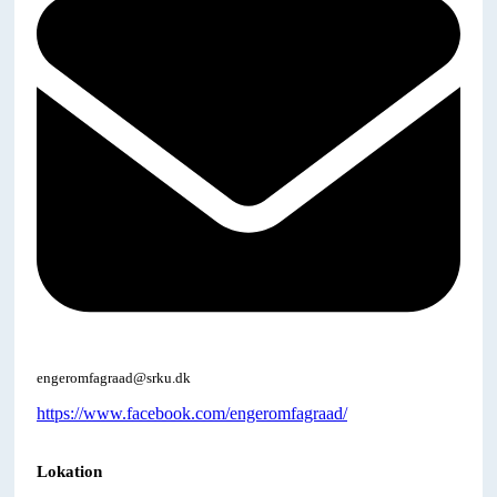
engeromfagraad@srku.dk
https://www.facebook.com/engeromfagraad/
Lokation