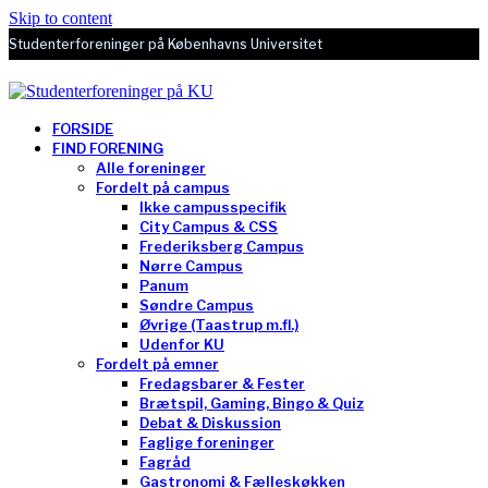
Skip to content
Studenterforeninger på Københavns Universitet
FORSIDE
FIND FORENING
Alle foreninger
Fordelt på campus
Ikke campusspecifik
City Campus & CSS
Frederiksberg Campus
Nørre Campus
Panum
Søndre Campus
Øvrige (Taastrup m.fl.)
Udenfor KU
Fordelt på emner
Fredagsbarer & Fester
Brætspil, Gaming, Bingo & Quiz
Debat & Diskussion
Faglige foreninger
Fagråd
Gastronomi & Fælleskøkken