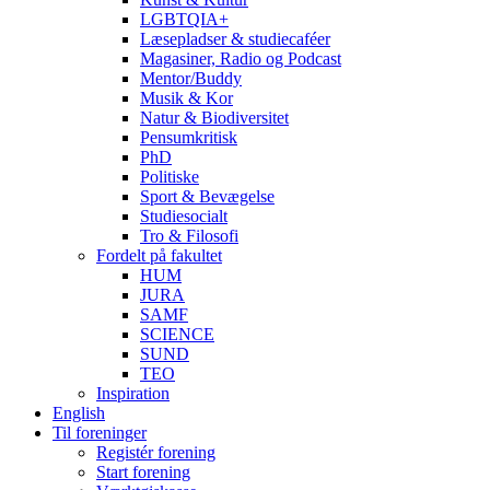
LGBTQIA+
Læsepladser & studiecaféer
Magasiner, Radio og Podcast
Mentor/Buddy
Musik & Kor
Natur & Biodiversitet
Pensumkritisk
PhD
Politiske
Sport & Bevægelse
Studiesocialt
Tro & Filosofi
Fordelt på fakultet
HUM
JURA
SAMF
SCIENCE
SUND
TEO
Inspiration
English
Til foreninger
Registér forening
Start forening