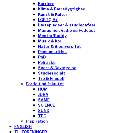
Karriere
Klima & Bæredygtighed
Kunst & Kultur
LGBTQIA+
Læsepladser & studiecaféer
Magasiner, Radio og Podcast
Mentor/Buddy
Musik & Kor
Natur & Biodiversitet
Pensumkritisk
PhD
Politiske
Sport & Bevægelse
Studiesocialt
Tro & Filosofi
Fordelt på fakultet
HUM
JURA
SAMF
SCIENCE
SUND
TEO
Inspiration
ENGLISH
TIL FORENINGER