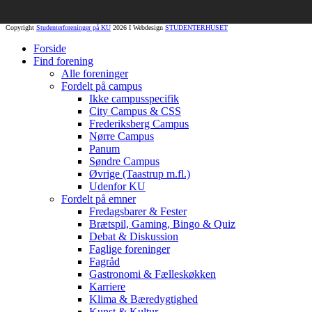
Copyright
Studenterforeninger på KU
2026 I Webdesign
STUDENTERHUSET
Forside
Find forening
Alle foreninger
Fordelt på campus
Ikke campusspecifik
City Campus & CSS
Frederiksberg Campus
Nørre Campus
Panum
Søndre Campus
Øvrige (Taastrup m.fl.)
Udenfor KU
Fordelt på emner
Fredagsbarer & Fester
Brætspil, Gaming, Bingo & Quiz
Debat & Diskussion
Faglige foreninger
Fagråd
Gastronomi & Fælleskøkken
Karriere
Klima & Bæredygtighed
Kunst & Kultur