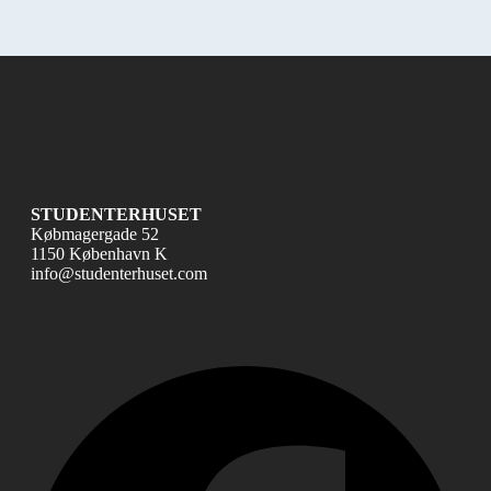
STUDENTERHUSET
Købmagergade 52
1150 København K
info@studenterhuset.com
Fac