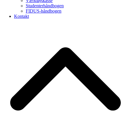
Værktøjskasse
Studenterhåndbogen
FIDUS-håndbogen
Kontakt
B
T
T