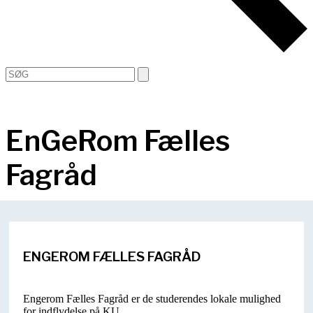
Open
Close
Search
mobile
mobile
menu
menu
EnGeRom Fælles
Fagråd
ENGEROM FÆLLES FAGRÅD
Engerom Fælles Fagråd er de studerendes lokale mulighed
for indflydelse på KU.