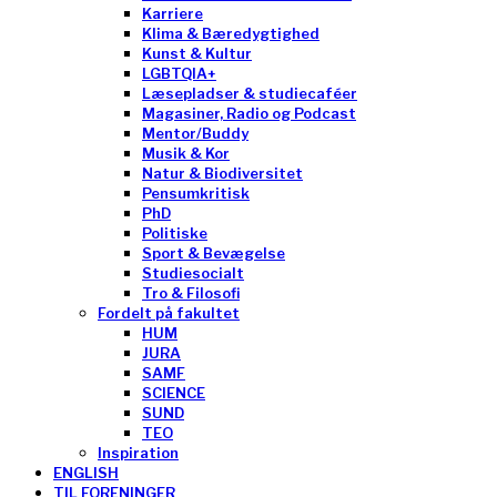
Karriere
Klima & Bæredygtighed
Kunst & Kultur
LGBTQIA+
Læsepladser & studiecaféer
Magasiner, Radio og Podcast
Mentor/Buddy
Musik & Kor
Natur & Biodiversitet
Pensumkritisk
PhD
Politiske
Sport & Bevægelse
Studiesocialt
Tro & Filosofi
Fordelt på fakultet
HUM
JURA
SAMF
SCIENCE
SUND
TEO
Inspiration
ENGLISH
TIL FORENINGER