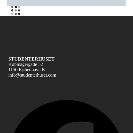
STUDENTERHUSET
Købmagergade 52
1150 København K
info@studenterhuset.com
Fac