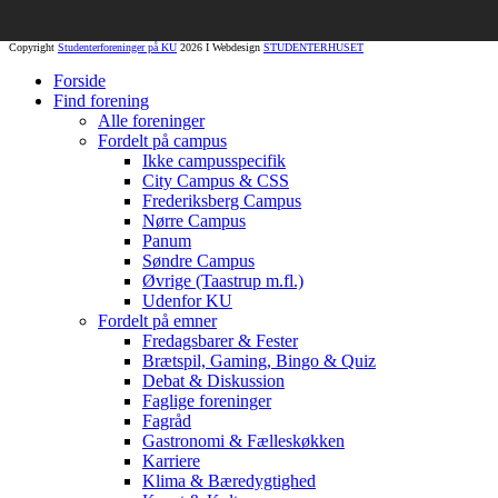
Copyright
Studenterforeninger på KU
2026 I Webdesign
STUDENTERHUSET
Forside
Find forening
Alle foreninger
Fordelt på campus
Ikke campusspecifik
City Campus & CSS
Frederiksberg Campus
Nørre Campus
Panum
Søndre Campus
Øvrige (Taastrup m.fl.)
Udenfor KU
Fordelt på emner
Fredagsbarer & Fester
Brætspil, Gaming, Bingo & Quiz
Debat & Diskussion
Faglige foreninger
Fagråd
Gastronomi & Fælleskøkken
Karriere
Klima & Bæredygtighed