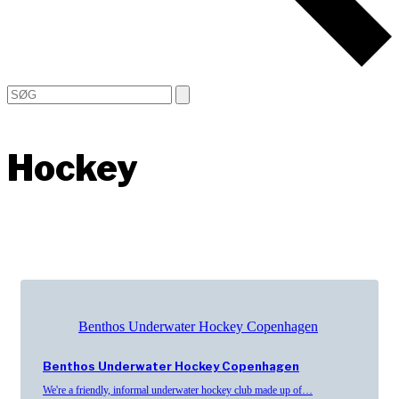
Open
Close
Search
mobile
mobile
menu
menu
Hockey
Benthos Underwater Hockey Copenhagen
Benthos Underwater Hockey Copenhagen
We're a friendly, informal underwater hockey club made up of…