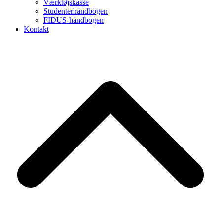
Værktøjskasse
Studenterhåndbogen
FIDUS-håndbogen
Kontakt
B
T
T