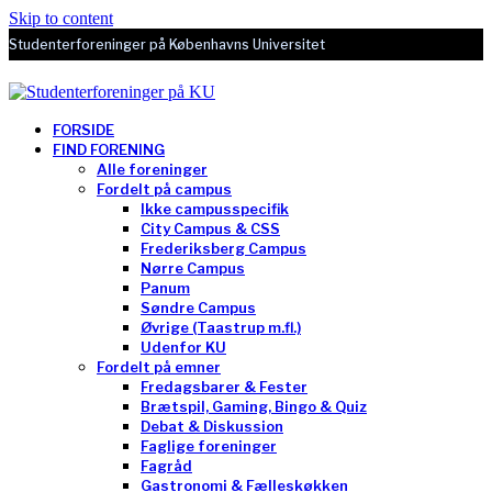
Skip to content
Studenterforeninger på Københavns Universitet
FORSIDE
FIND FORENING
Alle foreninger
Fordelt på campus
Ikke campusspecifik
City Campus & CSS
Frederiksberg Campus
Nørre Campus
Panum
Søndre Campus
Øvrige (Taastrup m.fl.)
Udenfor KU
Fordelt på emner
Fredagsbarer & Fester
Brætspil, Gaming, Bingo & Quiz
Debat & Diskussion
Faglige foreninger
Fagråd
Gastronomi & Fælleskøkken