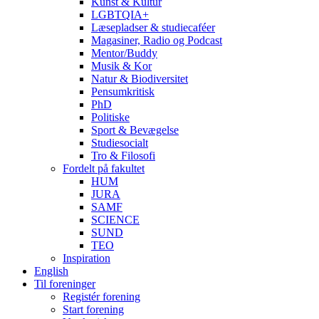
Kunst & Kultur
LGBTQIA+
Læsepladser & studiecaféer
Magasiner, Radio og Podcast
Mentor/Buddy
Musik & Kor
Natur & Biodiversitet
Pensumkritisk
PhD
Politiske
Sport & Bevægelse
Studiesocialt
Tro & Filosofi
Fordelt på fakultet
HUM
JURA
SAMF
SCIENCE
SUND
TEO
Inspiration
English
Til foreninger
Registér forening
Start forening