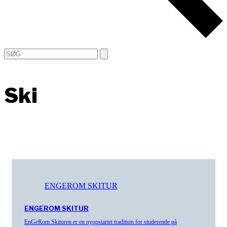
Open
Close
Search
mobile
mobile
menu
menu
Ski
ENGEROM SKITUR
ENGEROM SKITUR
EnGeRom Skituren er en nyopstartet tradition for studerende på