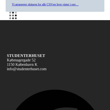
Vi arrangerer skituren for alle CSS'ere hver vinter i uge…
STUDENTERHUSET
Købmagergade 52
1150 København K
info@studenterhuset.com
Fac