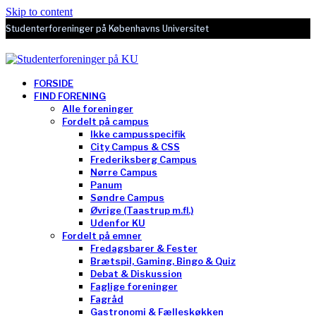
Skip to content
Studenterforeninger på Københavns Universitet
FORSIDE
FIND FORENING
Alle foreninger
Fordelt på campus
Ikke campusspecifik
City Campus & CSS
Frederiksberg Campus
Nørre Campus
Panum
Søndre Campus
Øvrige (Taastrup m.fl.)
Udenfor KU
Fordelt på emner
Fredagsbarer & Fester
Brætspil, Gaming, Bingo & Quiz
Debat & Diskussion
Faglige foreninger
Fagråd
Gastronomi & Fælleskøkken