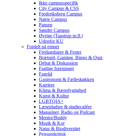
Ikke campusspecifik
City Campus & CSS
Frederiksberg Campus
Nørre Campus
Panum
Søndre Campus
Øvrige (Taastrup m.fl.)
Udenfor KU
Fordelt på emner
Fredagsbarer & Fester
Brætspil, Gaming, Bingo & Quiz
Debat & Diskussion
Faglige foreninger
Fagråd
Gastronomi & Fælleskøkken
Karriere
Klima & Bæredygtighed
Kunst & Kultur
LGBTQIA+
Læsepladser & studiecaféer
Magasiner, Radio og Podcast
Mentor/Buddy
Musik & Kor
Natur & Biodiversitet
Pensumkritisk