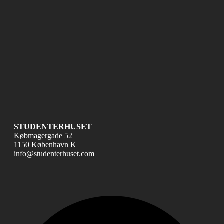
STUDENTERHUSET
Købmagergade 52
1150 København K
info@studenterhuset.com
Fac