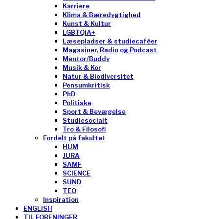
Karriere
Klima & Bæredygtighed
Kunst & Kultur
LGBTQIA+
Læsepladser & studiecaféer
Magasiner, Radio og Podcast
Mentor/Buddy
Musik & Kor
Natur & Biodiversitet
Pensumkritisk
PhD
Politiske
Sport & Bevægelse
Studiesocialt
Tro & Filosofi
Fordelt på fakultet
HUM
JURA
SAMF
SCIENCE
SUND
TEO
Inspiration
ENGLISH
TIL FORENINGER