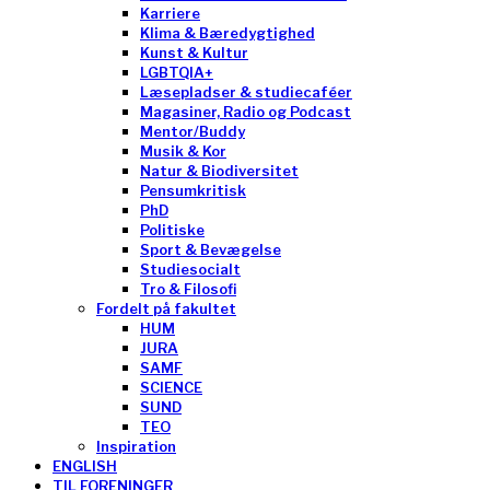
Karriere
Klima & Bæredygtighed
Kunst & Kultur
LGBTQIA+
Læsepladser & studiecaféer
Magasiner, Radio og Podcast
Mentor/Buddy
Musik & Kor
Natur & Biodiversitet
Pensumkritisk
PhD
Politiske
Sport & Bevægelse
Studiesocialt
Tro & Filosofi
Fordelt på fakultet
HUM
JURA
SAMF
SCIENCE
SUND
TEO
Inspiration
ENGLISH
TIL FORENINGER