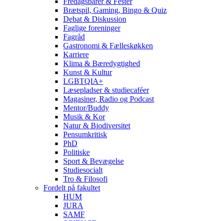
Fredagsbarer & Fester
Brætspil, Gaming, Bingo & Quiz
Debat & Diskussion
Faglige foreninger
Fagråd
Gastronomi & Fælleskøkken
Karriere
Klima & Bæredygtighed
Kunst & Kultur
LGBTQIA+
Læsepladser & studiecaféer
Magasiner, Radio og Podcast
Mentor/Buddy
Musik & Kor
Natur & Biodiversitet
Pensumkritisk
PhD
Politiske
Sport & Bevægelse
Studiesocialt
Tro & Filosofi
Fordelt på fakultet
HUM
JURA
SAMF