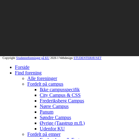
Copyright
Studenterforeninger på KU
2026 I Webdesign
STUDENTERHUSET
Forside
Find forening
Alle foreninger
Fordelt på campus
Ikke campusspecifik
City Campus & CSS
Frederiksberg Campus
Nørre Campus
Panum
Søndre Campus
Øvrige (Taastrup m.fl.)
Udenfor KU
Fordelt på emner