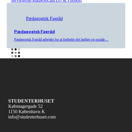
Bevægelse
Studiesocialt
Tro & Filosofi
Pædagogisk Fagråd
Pædagogisk Fagråd
Pædagogisk Fagråd arbejder for at forbedre det faglige og sociale…
STUDENTERHUSET
Købmagergade 52
1150 København K
info@studenterhuset.com