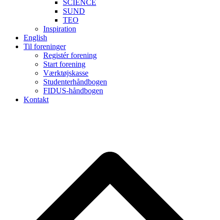
SCIENCE
SUND
TEO
Inspiration
English
Til foreninger
Registér forening
Start forening
Værktøjskasse
Studenterhåndbogen
FIDUS-håndbogen
Kontakt
B
T
T