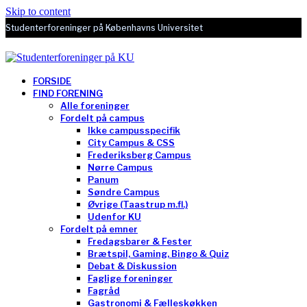
Skip to content
Studenterforeninger på Københavns Universitet
FORSIDE
FIND FORENING
Alle foreninger
Fordelt på campus
Ikke campusspecifik
City Campus & CSS
Frederiksberg Campus
Nørre Campus
Panum
Søndre Campus
Øvrige (Taastrup m.fl.)
Udenfor KU
Fordelt på emner
Fredagsbarer & Fester
Brætspil, Gaming, Bingo & Quiz
Debat & Diskussion
Faglige foreninger
Fagråd
Gastronomi & Fælleskøkken