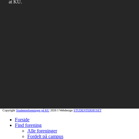
at KU.
Copyright
Studenterforeninger på KU
2026 I Webdesign
STUDENTERHUSET
Forside
Find forening
Alle foreninger
Fordelt på campus