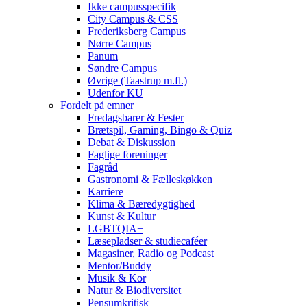
Ikke campusspecifik
City Campus & CSS
Frederiksberg Campus
Nørre Campus
Panum
Søndre Campus
Øvrige (Taastrup m.fl.)
Udenfor KU
Fordelt på emner
Fredagsbarer & Fester
Brætspil, Gaming, Bingo & Quiz
Debat & Diskussion
Faglige foreninger
Fagråd
Gastronomi & Fælleskøkken
Karriere
Klima & Bæredygtighed
Kunst & Kultur
LGBTQIA+
Læsepladser & studiecaféer
Magasiner, Radio og Podcast
Mentor/Buddy
Musik & Kor
Natur & Biodiversitet
Pensumkritisk