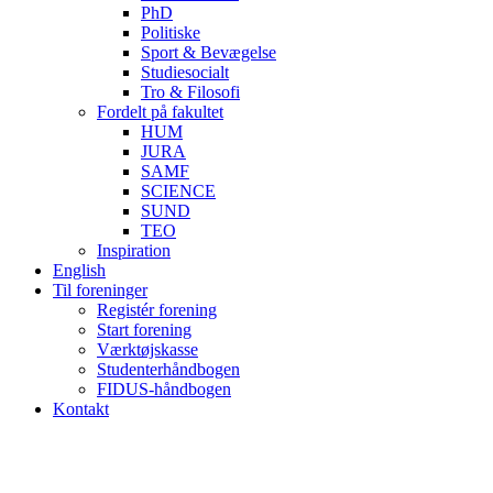
PhD
Politiske
Sport & Bevægelse
Studiesocialt
Tro & Filosofi
Fordelt på fakultet
HUM
JURA
SAMF
SCIENCE
SUND
TEO
Inspiration
English
Til foreninger
Registér forening
Start forening
Værktøjskasse
Studenterhåndbogen
FIDUS-håndbogen
Kontakt
B
T
T