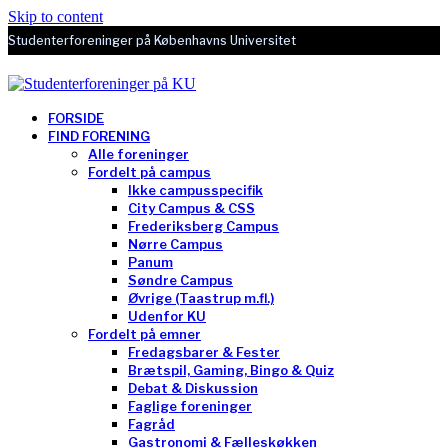
Skip to content
Studenterforeninger på Københavns Universitet
FORSIDE
FIND FORENING
Alle foreninger
Fordelt på campus
Ikke campusspecifik
City Campus & CSS
Frederiksberg Campus
Nørre Campus
Panum
Søndre Campus
Øvrige (Taastrup m.fl.)
Udenfor KU
Fordelt på emner
Fredagsbarer & Fester
Brætspil, Gaming, Bingo & Quiz
Debat & Diskussion
Faglige foreninger
Fagråd
Gastronomi & Fælleskøkken