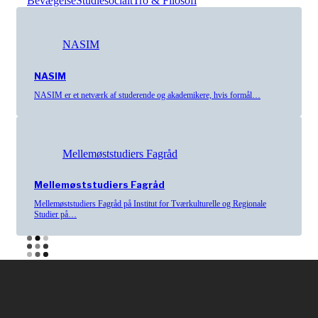
Bevægelse
Studiesocialt
Tro & Filosofi
NASIM
NASIM
NASIM er et netværk af studerende og akademikere, hvis formål…
Mellemøststudiers Fagråd
Mellemøststudiers Fagråd
Mellemøststudiers Fagråd på Institut for Tværkulturelle og Regionale
Studier på…