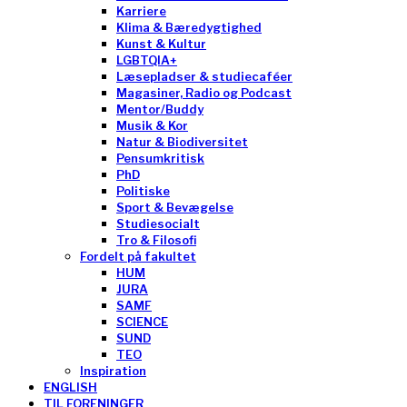
Karriere
Klima & Bæredygtighed
Kunst & Kultur
LGBTQIA+
Læsepladser & studiecaféer
Magasiner, Radio og Podcast
Mentor/Buddy
Musik & Kor
Natur & Biodiversitet
Pensumkritisk
PhD
Politiske
Sport & Bevægelse
Studiesocialt
Tro & Filosofi
Fordelt på fakultet
HUM
JURA
SAMF
SCIENCE
SUND
TEO
Inspiration
ENGLISH
TIL FORENINGER