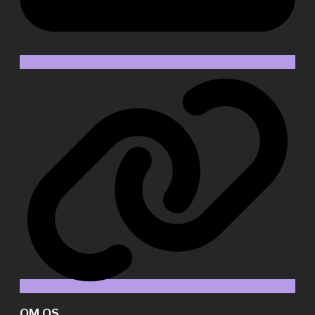
Web
OM OS