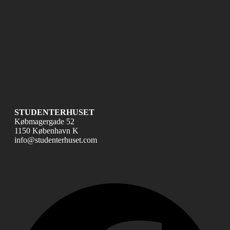
STUDENTERHUSET
Købmagergade 52
1150 København K
info@studenterhuset.com
Fac