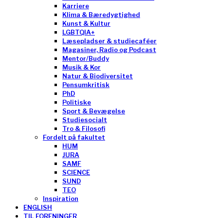
Karriere
Klima & Bæredygtighed
Kunst & Kultur
LGBTQIA+
Læsepladser & studiecaféer
Magasiner, Radio og Podcast
Mentor/Buddy
Musik & Kor
Natur & Biodiversitet
Pensumkritisk
PhD
Politiske
Sport & Bevægelse
Studiesocialt
Tro & Filosofi
Fordelt på fakultet
HUM
JURA
SAMF
SCIENCE
SUND
TEO
Inspiration
ENGLISH
TIL FORENINGER