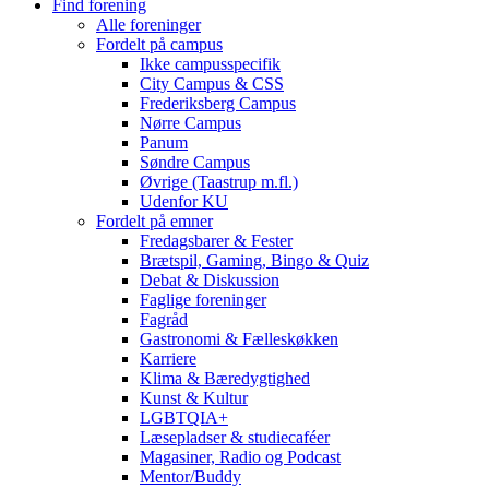
Find forening
Alle foreninger
Fordelt på campus
Ikke campusspecifik
City Campus & CSS
Frederiksberg Campus
Nørre Campus
Panum
Søndre Campus
Øvrige (Taastrup m.fl.)
Udenfor KU
Fordelt på emner
Fredagsbarer & Fester
Brætspil, Gaming, Bingo & Quiz
Debat & Diskussion
Faglige foreninger
Fagråd
Gastronomi & Fælleskøkken
Karriere
Klima & Bæredygtighed
Kunst & Kultur
LGBTQIA+
Læsepladser & studiecaféer
Magasiner, Radio og Podcast
Mentor/Buddy