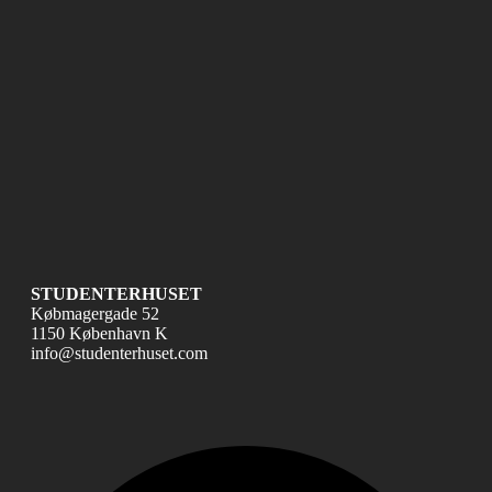
STUDENTERHUSET
Købmagergade 52
1150 København K
info@studenterhuset.com
Fac