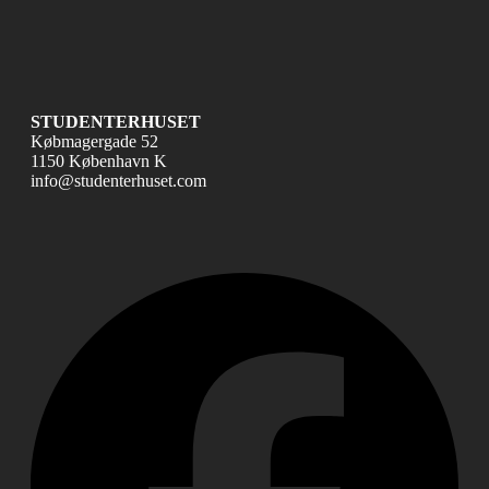
STUDENTERHUSET
Købmagergade 52
1150 København K
info@studenterhuset.com
Fac