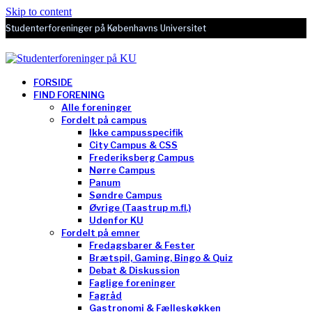
Skip to content
Studenterforeninger på Københavns Universitet
FORSIDE
FIND FORENING
Alle foreninger
Fordelt på campus
Ikke campusspecifik
City Campus & CSS
Frederiksberg Campus
Nørre Campus
Panum
Søndre Campus
Øvrige (Taastrup m.fl.)
Udenfor KU
Fordelt på emner
Fredagsbarer & Fester
Brætspil, Gaming, Bingo & Quiz
Debat & Diskussion
Faglige foreninger
Fagråd
Gastronomi & Fælleskøkken