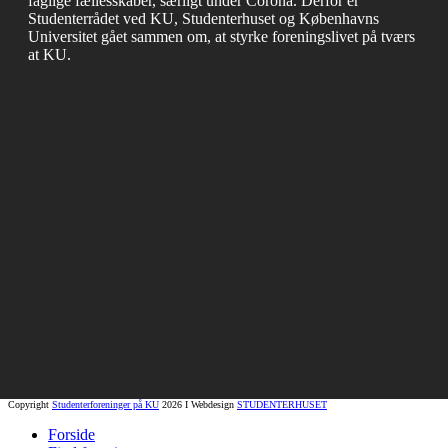
faglige fællesskaber, særligt under Corona. Derfor er
Studenterrådet ved KU, Studenterhuset og Københavns
Universitet gået sammen om, at styrke foreningslivet på tværs
at KU.
Copyright
Studenterforeninger på KU
2026 I Webdesign
STUDENTERHUSET
Forside