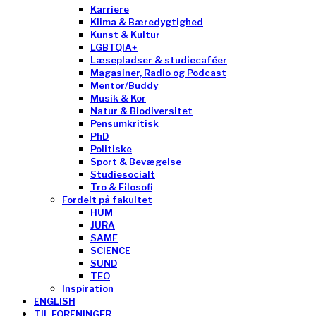
Karriere
Klima & Bæredygtighed
Kunst & Kultur
LGBTQIA+
Læsepladser & studiecaféer
Magasiner, Radio og Podcast
Mentor/Buddy
Musik & Kor
Natur & Biodiversitet
Pensumkritisk
PhD
Politiske
Sport & Bevægelse
Studiesocialt
Tro & Filosofi
Fordelt på fakultet
HUM
JURA
SAMF
SCIENCE
SUND
TEO
Inspiration
ENGLISH
TIL FORENINGER