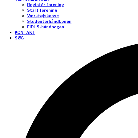
Registér forening
Start forening
Værktøjskasse
Studenterhåndbogen
FIDUS-håndbogen
KONTAKT
SØG