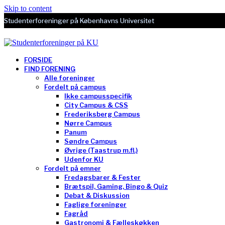
Skip to content
Studenterforeninger på Københavns Universitet
FORSIDE
FIND FORENING
Alle foreninger
Fordelt på campus
Ikke campusspecifik
City Campus & CSS
Frederiksberg Campus
Nørre Campus
Panum
Søndre Campus
Øvrige (Taastrup m.fl.)
Udenfor KU
Fordelt på emner
Fredagsbarer & Fester
Brætspil, Gaming, Bingo & Quiz
Debat & Diskussion
Faglige foreninger
Fagråd
Gastronomi & Fælleskøkken