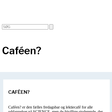
Open
Close
Search
mobile
mobile
menu
menu
Caféen?
CAFÉEN?
Caféen? er den fælles fredagsbar og lektiecafé for alle
uddannelser på SCIENCE, men de frivillige studerende, der