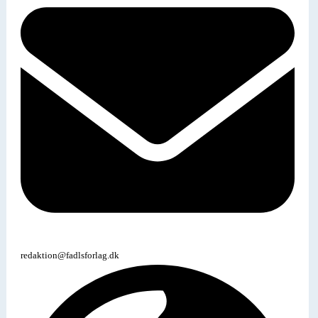
redaktion@fadlsforlag.dk