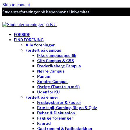
Skip to content
Studenterforeninger på Københavns Universitet
FORSIDE
FIND FORENING
Alle foreninger
Fordelt på campus
Ikke campusspecifik
City Campus & CSS
Frederiksberg Campus
Nørre Campus
Panum
Søndre Campus
Øvrige (Taastrup m.fl.)
Udenfor KU
Fordelt på emner
Fredagsbarer & Fester
Brætspil, Gaming, Bingo & Quiz
Debat & Diskussion
Faglige foreninger
Fagråd
Gastronomi & Fælleskøkken