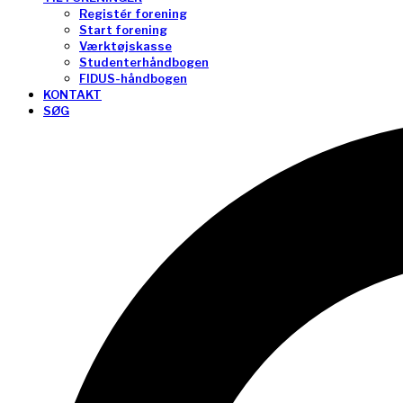
Registér forening
Start forening
Værktøjskasse
Studenterhåndbogen
FIDUS-håndbogen
KONTAKT
SØG