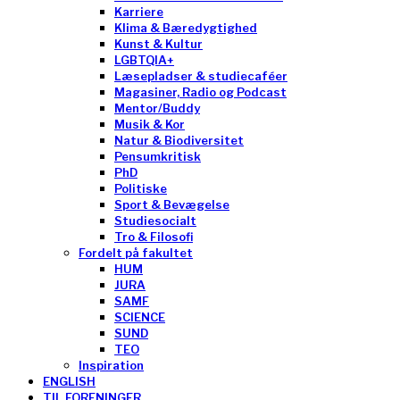
Karriere
Klima & Bæredygtighed
Kunst & Kultur
LGBTQIA+
Læsepladser & studiecaféer
Magasiner, Radio og Podcast
Mentor/Buddy
Musik & Kor
Natur & Biodiversitet
Pensumkritisk
PhD
Politiske
Sport & Bevægelse
Studiesocialt
Tro & Filosofi
Fordelt på fakultet
HUM
JURA
SAMF
SCIENCE
SUND
TEO
Inspiration
ENGLISH
TIL FORENINGER