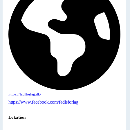
https://fadlforlag.dk/
https://www.facebook.com/fadlsforlag
Lokation