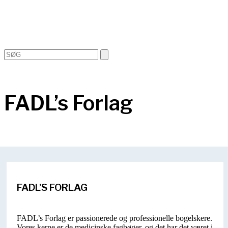
Open
Close
Search
mobile
mobile
menu
menu
FADL’s Forlag
FADL’S FORLAG
FADL’s Forlag er passionerede og professionelle bogelskere.
Vores kerne er de medicinske fagbøger, og det har det været i