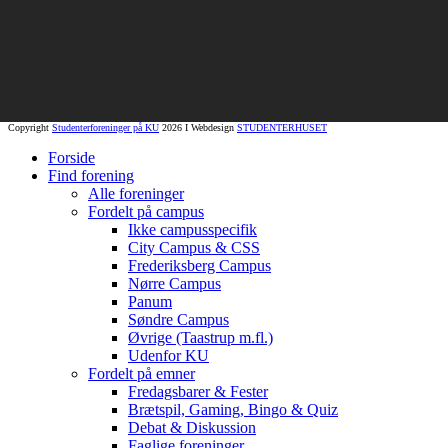
Copyright
Studenterforeninger på KU
2026 I Webdesign
STUDENTERHUSET
Forside
Find forening
Alle foreninger
Fordelt på campus
Ikke campusspecifik
City Campus & CSS
Frederiksberg Campus
Nørre Campus
Panum
Søndre Campus
Øvrige (Taastrup m.fl.)
Udenfor KU
Fordelt på emner
Fredagsbarer & Fester
Brætspil, Gaming, Bingo & Quiz
Debat & Diskussion
Faglige foreninger