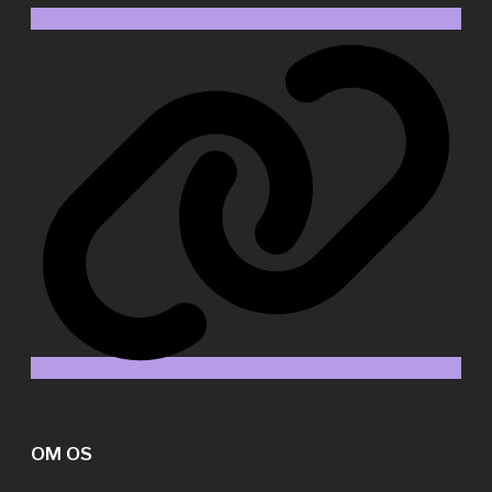
Web
OM OS