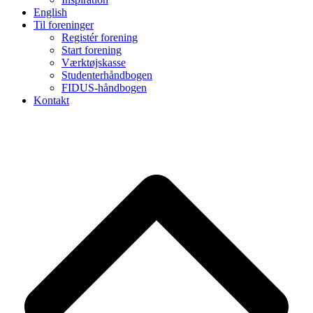
English
Til foreninger
Registér forening
Start forening
Værktøjskasse
Studenterhåndbogen
FIDUS-håndbogen
Kontakt
B
T
T