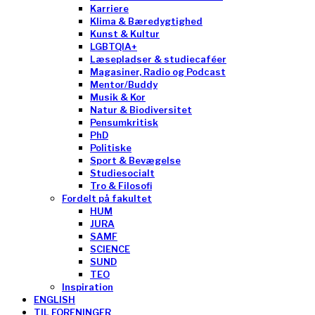
Karriere
Klima & Bæredygtighed
Kunst & Kultur
LGBTQIA+
Læsepladser & studiecaféer
Magasiner, Radio og Podcast
Mentor/Buddy
Musik & Kor
Natur & Biodiversitet
Pensumkritisk
PhD
Politiske
Sport & Bevægelse
Studiesocialt
Tro & Filosofi
Fordelt på fakultet
HUM
JURA
SAMF
SCIENCE
SUND
TEO
Inspiration
ENGLISH
TIL FORENINGER