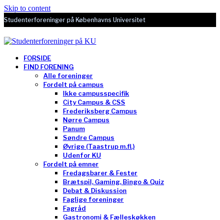
Skip to content
Studenterforeninger på Københavns Universitet
FORSIDE
FIND FORENING
Alle foreninger
Fordelt på campus
Ikke campusspecifik
City Campus & CSS
Frederiksberg Campus
Nørre Campus
Panum
Søndre Campus
Øvrige (Taastrup m.fl.)
Udenfor KU
Fordelt på emner
Fredagsbarer & Fester
Brætspil, Gaming, Bingo & Quiz
Debat & Diskussion
Faglige foreninger
Fagråd
Gastronomi & Fælleskøkken