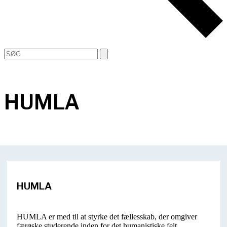
Open
Close
Search
mobile
mobile
menu
menu
HUMLA
HUMLA
HUMLA er med til at styrke det fællesskab, der omgiver
færøske studerende inden for det humanistiske felt.