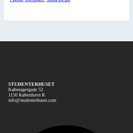
STUDENTERHUSET
Købmagergade 52
1150 København K
info@studenterhuset.com
Fac