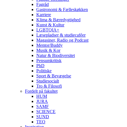
Fagråd
Gastronomi & Fælleskøkken
Karriere
Klima & Bæredygtighed
Kunst & Kultur
LGBTQIA+
Læsepladser & studiecaféer
Magasiner, Radio og Podcast
Mentor/Buddy
Musik & Kor
Natur & Biodiversitet
Pensumkritisk
PhD
Politiske
Sport & Bevægelse
Studiesocialt
Tro & Filosofi
Fordelt på fakultet
HUM
JURA
SAMF
SCIENCE
SUND
TEO
Inspiration