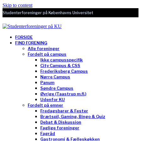
Skip to content
Studenterforeninger på Københavns Universitet
FORSIDE
FIND FORENING
Alle foreninger
Fordelt på campus
Ikke campusspecifik
City Campus & CSS
Frederiksberg Campus
Nørre Campus
Panum
Søndre Campus
Øvrige (Taastrup m.fl.)
Udenfor KU
Fordelt på emner
Fredagsbarer & Fester
Brætspil, Gaming, Bingo & Quiz
Debat & Diskussion
Faglige foreninger
Fagråd
Gastronomi & Fælleskøkken