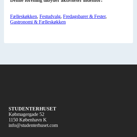
Denne forening tilbyder aktiviteter indenfor:
Fælleskøkken
,
Festudvalg
,
Fredagsbarer & Fester
,
Gastronomi & Fælleskøkken
STUDENTERHUSET
Købmagergade 52
1150 København K
info@studenterhuset.com