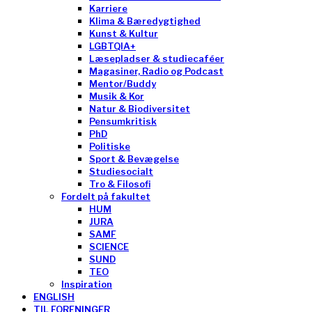
Karriere
Klima & Bæredygtighed
Kunst & Kultur
LGBTQIA+
Læsepladser & studiecaféer
Magasiner, Radio og Podcast
Mentor/Buddy
Musik & Kor
Natur & Biodiversitet
Pensumkritisk
PhD
Politiske
Sport & Bevægelse
Studiesocialt
Tro & Filosofi
Fordelt på fakultet
HUM
JURA
SAMF
SCIENCE
SUND
TEO
Inspiration
ENGLISH
TIL FORENINGER