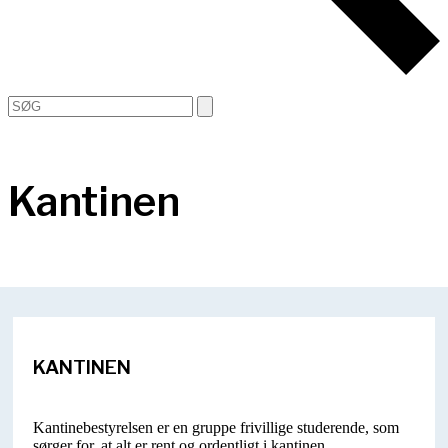
Open
Close
Search
mobile
mobile
menu
menu
Kantinen
KANTINEN
Kantinebestyrelsen er en gruppe frivillige studerende, som
sørger for, at alt er rent og ordentligt i kantinen.