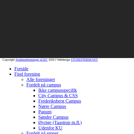
Copyright
Studenterforeninger på KU
2026 I Webdesign
STUDENTERHUSET
Forside
Find forening
Alle foreninger
Fordelt på campus
Ikke campusspecifik
City Campus & CSS
Frederiksberg Campus
Nørre Campus
Panum
Søndre Campus
Øvrige (Taastrup m.fl.)
Udenfor KU
Fordelt på emner