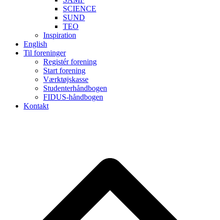
SCIENCE
SUND
TEO
Inspiration
English
Til foreninger
Registér forening
Start forening
Værktøjskasse
Studenterhåndbogen
FIDUS-håndbogen
Kontakt
B
T
T