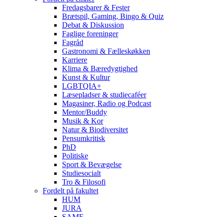
Fredagsbarer & Fester
Brætspil, Gaming, Bingo & Quiz
Debat & Diskussion
Faglige foreninger
Fagråd
Gastronomi & Fælleskøkken
Karriere
Klima & Bæredygtighed
Kunst & Kultur
LGBTQIA+
Læsepladser & studiecaféer
Magasiner, Radio og Podcast
Mentor/Buddy
Musik & Kor
Natur & Biodiversitet
Pensumkritisk
PhD
Politiske
Sport & Bevægelse
Studiesocialt
Tro & Filosofi
Fordelt på fakultet
HUM
JURA
SAMF