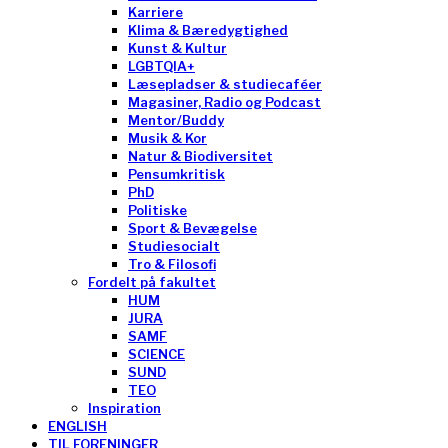
Karriere
Klima & Bæredygtighed
Kunst & Kultur
LGBTQIA+
Læsepladser & studiecaféer
Magasiner, Radio og Podcast
Mentor/Buddy
Musik & Kor
Natur & Biodiversitet
Pensumkritisk
PhD
Politiske
Sport & Bevægelse
Studiesocialt
Tro & Filosofi
Fordelt på fakultet
HUM
JURA
SAMF
SCIENCE
SUND
TEO
Inspiration
ENGLISH
TIL FORENINGER