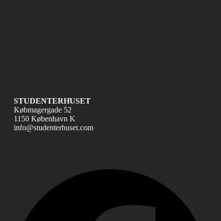
STUDENTERHUSET
Købmagergade 52
1150 København K
info@studenterhuset.com
Fac