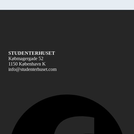
STUDENTERHUSET
Købmagergade 52
1150 København K
info@studenterhuset.com
Fac