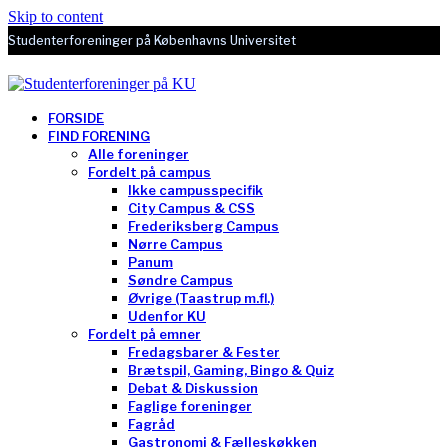
Skip to content
Studenterforeninger på Københavns Universitet
FORSIDE
FIND FORENING
Alle foreninger
Fordelt på campus
Ikke campusspecifik
City Campus & CSS
Frederiksberg Campus
Nørre Campus
Panum
Søndre Campus
Øvrige (Taastrup m.fl.)
Udenfor KU
Fordelt på emner
Fredagsbarer & Fester
Brætspil, Gaming, Bingo & Quiz
Debat & Diskussion
Faglige foreninger
Fagråd
Gastronomi & Fælleskøkken