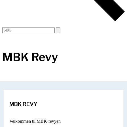
Open
Close
Search
mobile
mobile
menu
menu
MBK Revy
MBK REVY
Velkommen til MBK-revyen