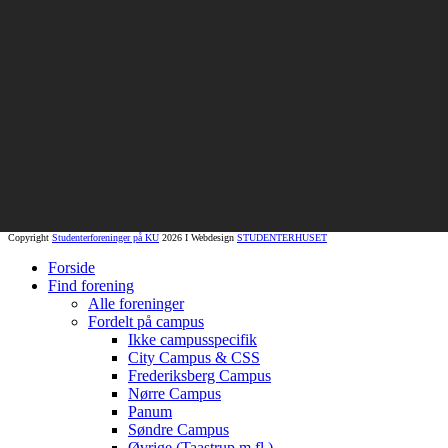
Copyright
Studenterforeninger på KU
2026 I Webdesign
STUDENTERHUSET
Forside
Find forening
Alle foreninger
Fordelt på campus
Ikke campusspecifik
City Campus & CSS
Frederiksberg Campus
Nørre Campus
Panum
Søndre Campus
Øvrige (Taastrup m.fl.)