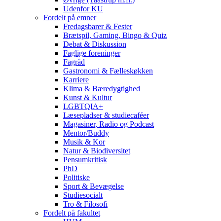
Udenfor KU
Fordelt på emner
Fredagsbarer & Fester
Brætspil, Gaming, Bingo & Quiz
Debat & Diskussion
Faglige foreninger
Fagråd
Gastronomi & Fælleskøkken
Karriere
Klima & Bæredygtighed
Kunst & Kultur
LGBTQIA+
Læsepladser & studiecaféer
Magasiner, Radio og Podcast
Mentor/Buddy
Musik & Kor
Natur & Biodiversitet
Pensumkritisk
PhD
Politiske
Sport & Bevægelse
Studiesocialt
Tro & Filosofi
Fordelt på fakultet