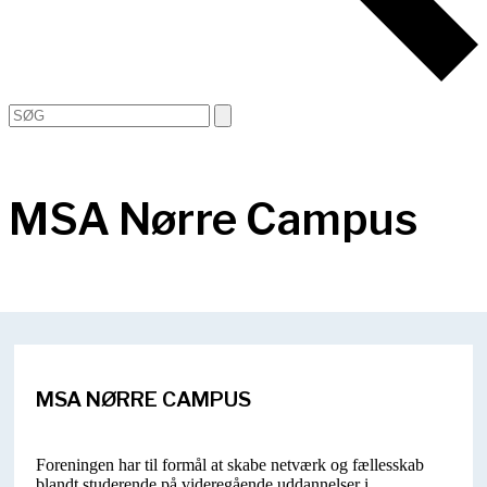
Open
Close
Search
mobile
mobile
menu
menu
MSA Nørre Campus
MSA NØRRE CAMPUS
Foreningen har til formål at skabe netværk og fællesskab
blandt studerende på videregående uddannelser i