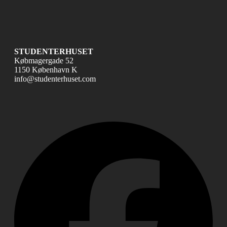
STUDENTERHUSET
Købmagergade 52
1150 København K
info@studenterhuset.com
Fac