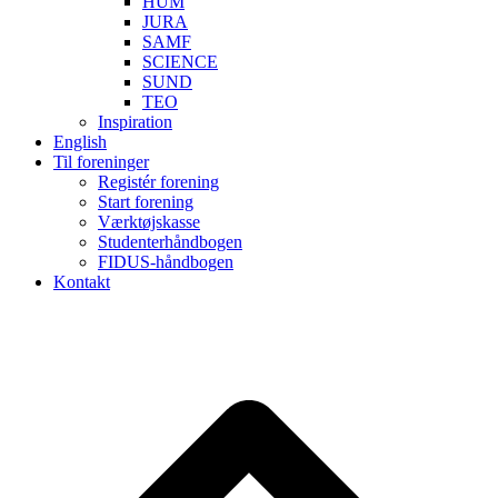
HUM
JURA
SAMF
SCIENCE
SUND
TEO
Inspiration
English
Til foreninger
Registér forening
Start forening
Værktøjskasse
Studenterhåndbogen
FIDUS-håndbogen
Kontakt
B
T
T