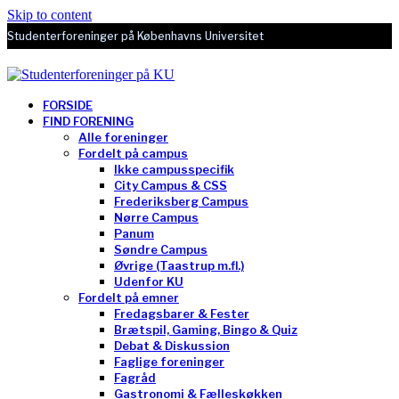
Skip to content
Studenterforeninger på Københavns Universitet
FORSIDE
FIND FORENING
Alle foreninger
Fordelt på campus
Ikke campusspecifik
City Campus & CSS
Frederiksberg Campus
Nørre Campus
Panum
Søndre Campus
Øvrige (Taastrup m.fl.)
Udenfor KU
Fordelt på emner
Fredagsbarer & Fester
Brætspil, Gaming, Bingo & Quiz
Debat & Diskussion
Faglige foreninger
Fagråd
Gastronomi & Fælleskøkken