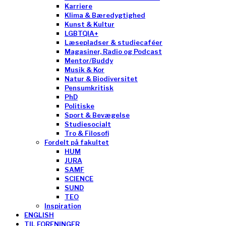
Karriere
Klima & Bæredygtighed
Kunst & Kultur
LGBTQIA+
Læsepladser & studiecaféer
Magasiner, Radio og Podcast
Mentor/Buddy
Musik & Kor
Natur & Biodiversitet
Pensumkritisk
PhD
Politiske
Sport & Bevægelse
Studiesocialt
Tro & Filosofi
Fordelt på fakultet
HUM
JURA
SAMF
SCIENCE
SUND
TEO
Inspiration
ENGLISH
TIL FORENINGER