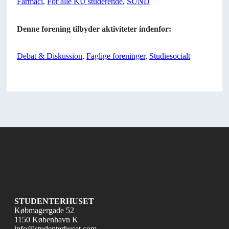
Farmaci
,
For alle KU studerende
,
SUND
Denne forening tilbyder aktiviteter indenfor:
Debat & Diskussion
,
Faglige foreninger
,
Studiesocialt
STUDENTERHUSET
Købmagergade 52
1150 København K
info@studenterhuset.com