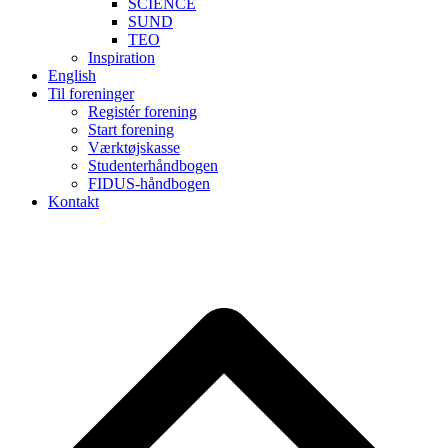
SCIENCE
SUND
TEO
Inspiration
English
Til foreninger
Registér forening
Start forening
Værktøjskasse
Studenterhåndbogen
FIDUS-håndbogen
Kontakt
B
T
T