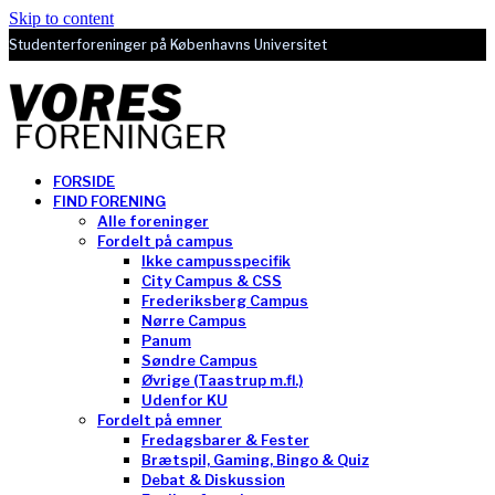
Skip to content
Studenterforeninger på Københavns Universitet
FORSIDE
FIND FORENING
Alle foreninger
Fordelt på campus
Ikke campusspecifik
City Campus & CSS
Frederiksberg Campus
Nørre Campus
Panum
Søndre Campus
Øvrige (Taastrup m.fl.)
Udenfor KU
Fordelt på emner
Fredagsbarer & Fester
Brætspil, Gaming, Bingo & Quiz
Debat & Diskussion