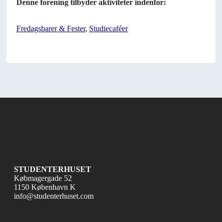
Denne forening tilbyder aktiviteter indenfor:
Fredagsbarer & Fester
,
Studiecaféer
STUDENTERHUSET
Købmagergade 52
1150 København K
info@studenterhuset.com