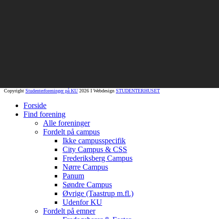
Copyright
Studenterforeninger på KU
2026 I Webdesign
STUDENTERHUSET
Forside
Find forening
Alle foreninger
Fordelt på campus
Ikke campusspecifik
City Campus & CSS
Frederiksberg Campus
Nørre Campus
Panum
Søndre Campus
Øvrige (Taastrup m.fl.)
Udenfor KU
Fordelt på emner