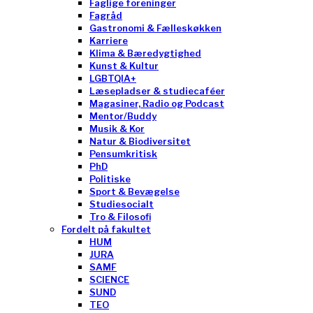
Faglige foreninger
Fagråd
Gastronomi & Fælleskøkken
Karriere
Klima & Bæredygtighed
Kunst & Kultur
LGBTQIA+
Læsepladser & studiecaféer
Magasiner, Radio og Podcast
Mentor/Buddy
Musik & Kor
Natur & Biodiversitet
Pensumkritisk
PhD
Politiske
Sport & Bevægelse
Studiesocialt
Tro & Filosofi
Fordelt på fakultet
HUM
JURA
SAMF
SCIENCE
SUND
TEO