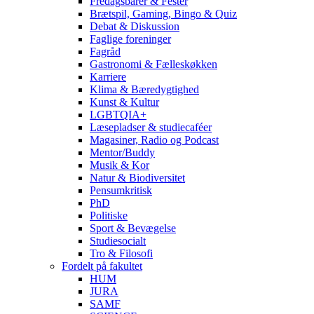
Fredagsbarer & Fester
Brætspil, Gaming, Bingo & Quiz
Debat & Diskussion
Faglige foreninger
Fagråd
Gastronomi & Fælleskøkken
Karriere
Klima & Bæredygtighed
Kunst & Kultur
LGBTQIA+
Læsepladser & studiecaféer
Magasiner, Radio og Podcast
Mentor/Buddy
Musik & Kor
Natur & Biodiversitet
Pensumkritisk
PhD
Politiske
Sport & Bevægelse
Studiesocialt
Tro & Filosofi
Fordelt på fakultet
HUM
JURA
SAMF