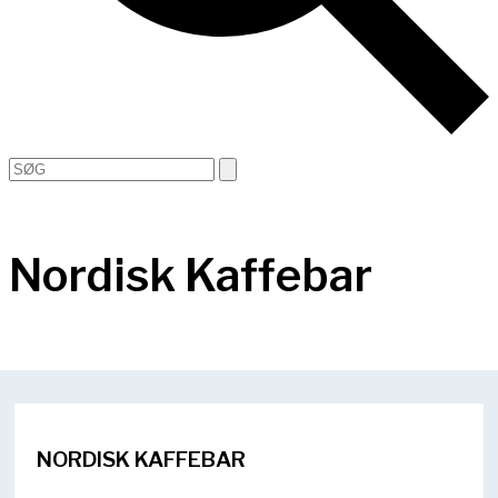
Open
Close
Search
mobile
mobile
menu
menu
Nordisk Kaffebar
NORDISK KAFFEBAR