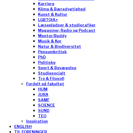
Karriere
Klima & Bæredygtighed
Kunst & Kultur
LGBTQIA+
Læsepladser & studiecaféer
Magasiner, Radio og Podcast
Mentor/Buddy
Musik & Kor
Natur & Biodiversitet
Pensumkritisk
PhD
Politiske
Sport & Bevægelse
Studiesocialt
Tro & Filosofi
Fordelt på fakultet
HUM
JURA
SAMF
SCIENCE
SUND
TEO
Inspiration
ENGLISH
TIL FORENINGER