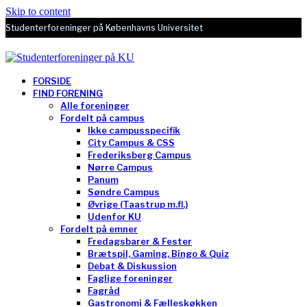
Skip to content
Studenterforeninger på Københavns Universitet
FORSIDE
FIND FORENING
Alle foreninger
Fordelt på campus
Ikke campusspecifik
City Campus & CSS
Frederiksberg Campus
Nørre Campus
Panum
Søndre Campus
Øvrige (Taastrup m.fl.)
Udenfor KU
Fordelt på emner
Fredagsbarer & Fester
Brætspil, Gaming, Bingo & Quiz
Debat & Diskussion
Faglige foreninger
Fagråd
Gastronomi & Fælleskøkken