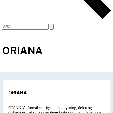
Open
Close
Search
mobile
mobile
menu
menu
ORIANA
ORIANA
ORIANA’s formål er – igennem oplysning, debat og
diskussion – at styrke den demokratiske og faglige samtale