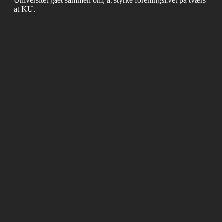
Universitet gået sammen om, at styrke foreningslivet på tværs
at KU.