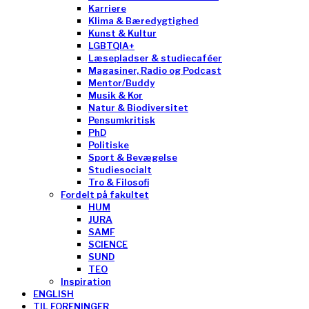
Karriere
Klima & Bæredygtighed
Kunst & Kultur
LGBTQIA+
Læsepladser & studiecaféer
Magasiner, Radio og Podcast
Mentor/Buddy
Musik & Kor
Natur & Biodiversitet
Pensumkritisk
PhD
Politiske
Sport & Bevægelse
Studiesocialt
Tro & Filosofi
Fordelt på fakultet
HUM
JURA
SAMF
SCIENCE
SUND
TEO
Inspiration
ENGLISH
TIL FORENINGER