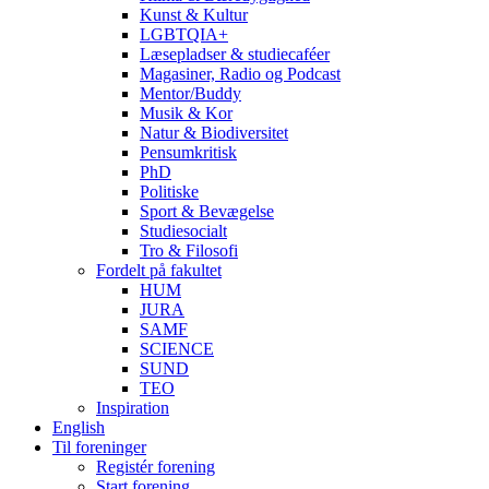
Kunst & Kultur
LGBTQIA+
Læsepladser & studiecaféer
Magasiner, Radio og Podcast
Mentor/Buddy
Musik & Kor
Natur & Biodiversitet
Pensumkritisk
PhD
Politiske
Sport & Bevægelse
Studiesocialt
Tro & Filosofi
Fordelt på fakultet
HUM
JURA
SAMF
SCIENCE
SUND
TEO
Inspiration
English
Til foreninger
Registér forening
Start forening