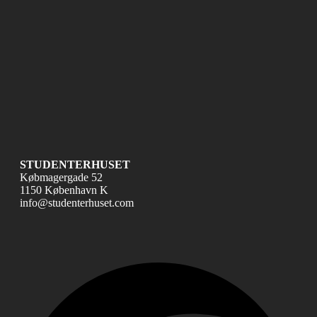
STUDENTERHUSET
Købmagergade 52
1150 København K
info@studenterhuset.com
Fac