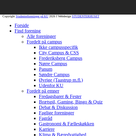
Copyright
Studenterforeninger på KU
2026 I Webdesign
STUDENTERHUSET
Forside
Find forening
Alle foreninger
Fordelt på campus
Ikke campusspecifik
City Campus & CSS
Frederiksberg Campus
Nørre Campus
Panum
Søndre Campus
Øvrige (Taastrup m.fl.)
Udenfor KU
Fordelt på emner
Fredagsbarer & Fester
Brætspil, Gaming, Bingo & Quiz
Debat & Diskussion
Faglige foreninger
Fagråd
Gastronomi & Fælleskøkken
Karriere
Klima & Bæredygtighed