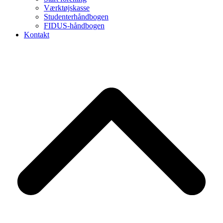
Værktøjskasse
Studenterhåndbogen
FIDUS-håndbogen
Kontakt
B
T
T