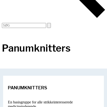
Open
Close
Search
mobile
mobile
menu
menu
Panumknitters
PANUMKNITTERS
En basisgruppe for alle strikkeinteresserede
medicinstuderende.