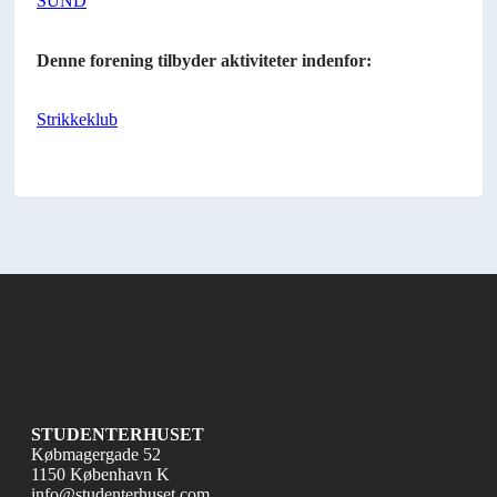
SUND
Denne forening tilbyder aktiviteter indenfor:
Strikkeklub
STUDENTERHUSET
Købmagergade 52
1150 København K
info@studenterhuset.com