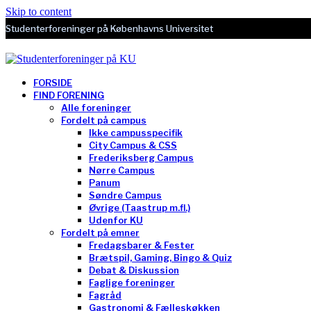
Skip to content
Studenterforeninger på Københavns Universitet
FORSIDE
FIND FORENING
Alle foreninger
Fordelt på campus
Ikke campusspecifik
City Campus & CSS
Frederiksberg Campus
Nørre Campus
Panum
Søndre Campus
Øvrige (Taastrup m.fl.)
Udenfor KU
Fordelt på emner
Fredagsbarer & Fester
Brætspil, Gaming, Bingo & Quiz
Debat & Diskussion
Faglige foreninger
Fagråd
Gastronomi & Fælleskøkken