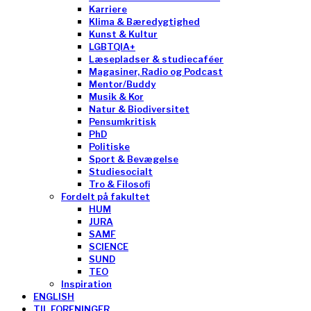
Karriere
Klima & Bæredygtighed
Kunst & Kultur
LGBTQIA+
Læsepladser & studiecaféer
Magasiner, Radio og Podcast
Mentor/Buddy
Musik & Kor
Natur & Biodiversitet
Pensumkritisk
PhD
Politiske
Sport & Bevægelse
Studiesocialt
Tro & Filosofi
Fordelt på fakultet
HUM
JURA
SAMF
SCIENCE
SUND
TEO
Inspiration
ENGLISH
TIL FORENINGER