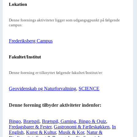
Lokation
Denne forenings aktiviteter ligger som udgangsgpunkt på følgende
campus:
Frederiksberg Campus
Fakultet/Institut
Denne forening er tilknyttet følgende fakultet/Institut/er:
Geovidenskab og Naturforvaltning
,
SCIENCE
Denne forening tilbyder aktiviteter indenfor:
Bingo
,
Brætspil
,
Brætspil, Gaming, Bingo & Quiz
,
Fredagsbarer & Fester
,
Gastronomi & Fælleskøkken
,
In
English
,
Kunst & Kultur
,
Musik & Kor
,
Natur &