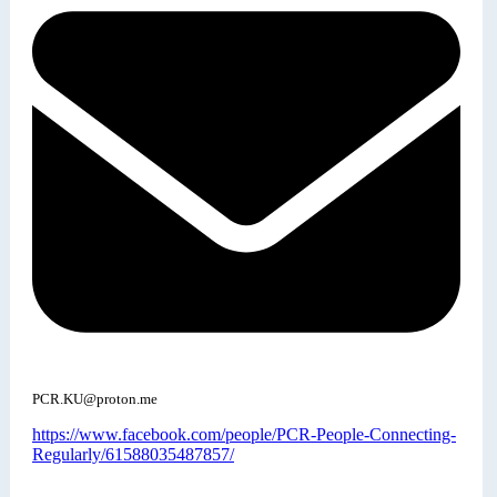
PCR.KU@proton.me
https://www.facebook.com/people/PCR-People-Connecting-
Regularly/61588035487857/