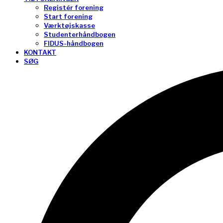
Registér forening
Start forening
Værktøjskasse
Studenterhåndbogen
FIDUS-håndbogen
KONTAKT
SØG