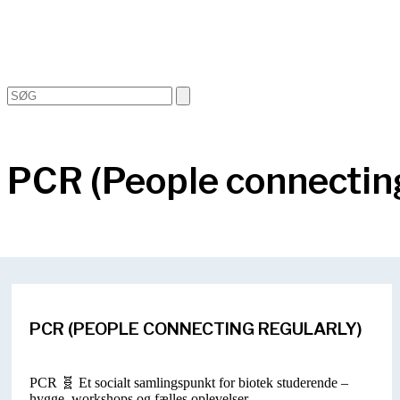
Open
Close
Search
mobile
mobile
menu
menu
PCR (People connecting
PCR (PEOPLE CONNECTING REGULARLY)
PCR 🧬 Et socialt samlingspunkt for biotek studerende –
hygge, workshops og fælles oplevelser.