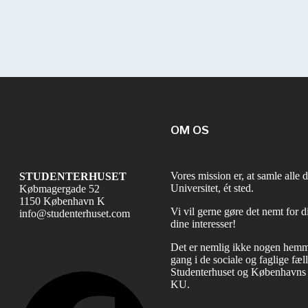
OM OS
Vores mission er, at samle all
STUDENTERHUSET
Universitet, ét sted.
Købmagergade 52
1150 København K
Vi vil gerne gøre det nemt for d
info@studenterhuset.com
dine interesser!
Det er nemlig ikke nogen hemmel
gang i de sociale og faglige fæ
Studenterhuset og Københavns U
Facebook
KU.