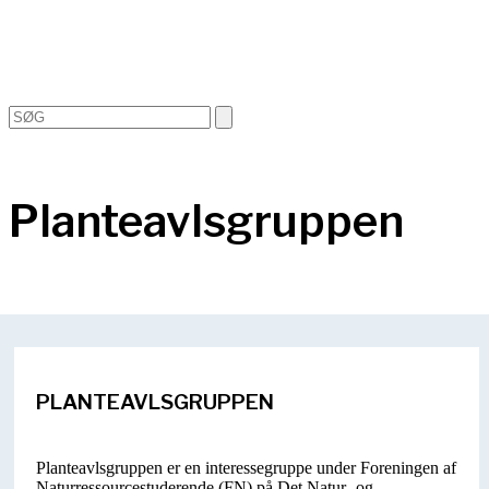
Open
Close
Search
mobile
mobile
menu
menu
Planteavlsgruppen
PLANTEAVLSGRUPPEN
Planteavlsgruppen er en interessegruppe under Foreningen af
Naturressourcestuderende (FN) på Det Natur- og