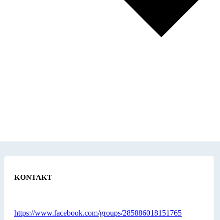
KONTAKT
https://www.facebook.com/groups/285886018151765