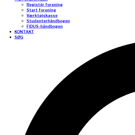
Registér forening
Start forening
Værktøjskasse
Studenterhåndbogen
FIDUS-håndbogen
KONTAKT
SØG