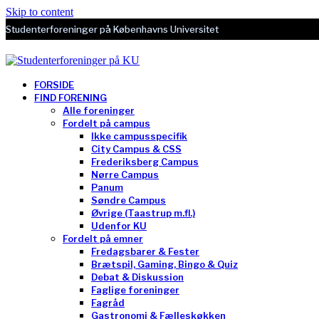
Skip to content
Studenterforeninger på Københavns Universitet
FORSIDE
FIND FORENING
Alle foreninger
Fordelt på campus
Ikke campusspecifik
City Campus & CSS
Frederiksberg Campus
Nørre Campus
Panum
Søndre Campus
Øvrige (Taastrup m.fl.)
Udenfor KU
Fordelt på emner
Fredagsbarer & Fester
Brætspil, Gaming, Bingo & Quiz
Debat & Diskussion
Faglige foreninger
Fagråd
Gastronomi & Fælleskøkken