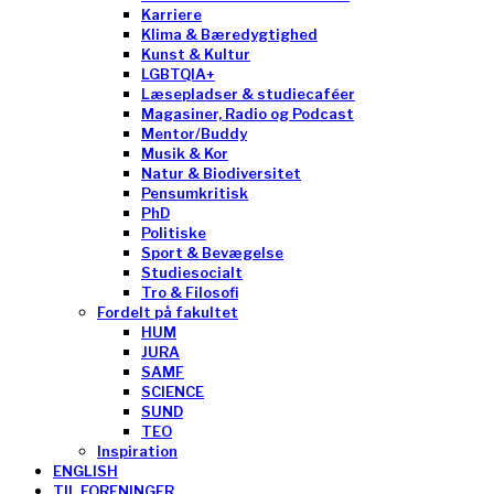
Karriere
Klima & Bæredygtighed
Kunst & Kultur
LGBTQIA+
Læsepladser & studiecaféer
Magasiner, Radio og Podcast
Mentor/Buddy
Musik & Kor
Natur & Biodiversitet
Pensumkritisk
PhD
Politiske
Sport & Bevægelse
Studiesocialt
Tro & Filosofi
Fordelt på fakultet
HUM
JURA
SAMF
SCIENCE
SUND
TEO
Inspiration
ENGLISH
TIL FORENINGER