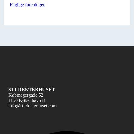
Faglige foreninger
STUDENTERHUSET
Købmagergade 52
1150 København K
info@studenterhuset.com
Fac