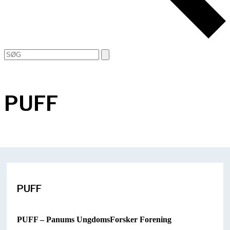
Open
Close
Search
mobile
mobile
menu
menu
PUFF
PUFF
PUFF – Panums UngdomsForsker Forening