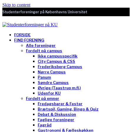
Skip to content
Studenterforeninger på Københavns Universitet
FORSIDE
FIND FORENING
Alle foreninger
Fordelt på campus
Ikke campusspecifik
City Campus & CSS
Frederiksberg Campus
Nørre Campus
Panum
Søndre Campus
Øvrige (Taastrup m.fl.)
Udenfor KU
Fordelt på emner
Fredagsbarer & Fester
Brætspil, Gaming, Bingo & Quiz
Debat & Diskussion
Faglige foreninger
Fagråd
Gastronomi & Fælleskøkken