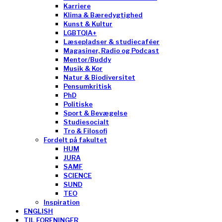
Karriere
Klima & Bæredygtighed
Kunst & Kultur
LGBTQIA+
Læsepladser & studiecaféer
Magasiner, Radio og Podcast
Mentor/Buddy
Musik & Kor
Natur & Biodiversitet
Pensumkritisk
PhD
Politiske
Sport & Bevægelse
Studiesocialt
Tro & Filosofi
Fordelt på fakultet
HUM
JURA
SAMF
SCIENCE
SUND
TEO
Inspiration
ENGLISH
TIL FORENINGER