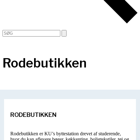
Open
Close
Search
mobile
mobile
menu
menu
Rodebutikken
RODEBUTIKKEN
Rodebutikken er KU’s byttestation drevet af studerende,
hvor du kan aflevere bøger, køkkenting, boligtekstiler, tøj og