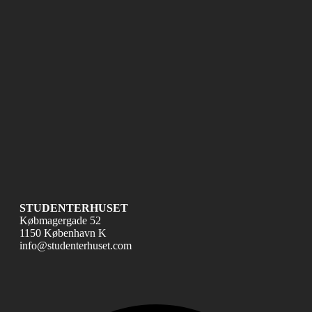
STUDENTERHUSET
Købmagergade 52
1150 København K
info@studenterhuset.com
Fac