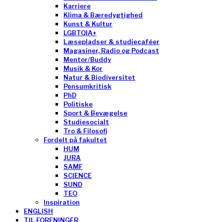
Karriere
Klima & Bæredygtighed
Kunst & Kultur
LGBTQIA+
Læsepladser & studiecaféer
Magasiner, Radio og Podcast
Mentor/Buddy
Musik & Kor
Natur & Biodiversitet
Pensumkritisk
PhD
Politiske
Sport & Bevægelse
Studiesocialt
Tro & Filosofi
Fordelt på fakultet
HUM
JURA
SAMF
SCIENCE
SUND
TEO
Inspiration
ENGLISH
TIL FORENINGER