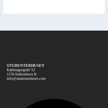
STUDENTERHUSET
Købmagergade 52
1150 København K
info@studenterhuset.com
Fac