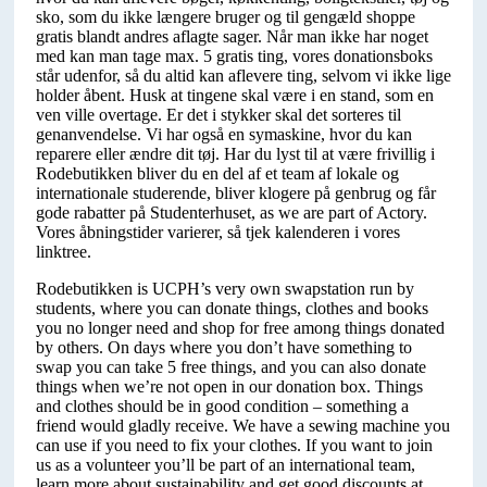
sko, som du ikke længere bruger og til gengæld shoppe
gratis blandt andres aflagte sager. Når man ikke har noget
med kan man tage max. 5 gratis ting, vores donationsboks
står udenfor, så du altid kan aflevere ting, selvom vi ikke lige
holder åbent. Husk at tingene skal være i en stand, som en
ven ville overtage. Er det i stykker skal det sorteres til
genanvendelse. Vi har også en symaskine, hvor du kan
reparere eller ændre dit tøj. Har du lyst til at være frivillig i
Rodebutikken bliver du en del af et team af lokale og
internationale studerende, bliver klogere på genbrug og får
gode rabatter på Studenterhuset, as we are part of Actory.
Vores åbningstider varierer, så tjek kalenderen i vores
linktree.
Rodebutikken is UCPH’s very own swapstation run by
students, where you can donate things, clothes and books
you no longer need and shop for free among things donated
by others. On days where you don’t have something to
swap you can take 5 free things, and you can also donate
things when we’re not open in our donation box. Things
and clothes should be in good condition – something a
friend would gladly receive. We have a sewing machine you
can use if you need to fix your clothes. If you want to join
us as a volunteer you’ll be part of an international team,
learn more about sustainability and get good discounts at