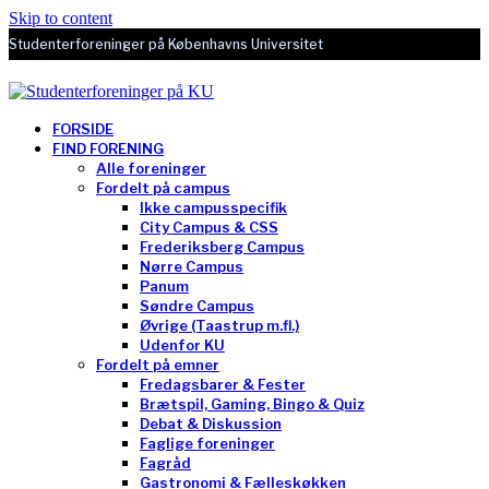
Skip to content
Studenterforeninger på Københavns Universitet
FORSIDE
FIND FORENING
Alle foreninger
Fordelt på campus
Ikke campusspecifik
City Campus & CSS
Frederiksberg Campus
Nørre Campus
Panum
Søndre Campus
Øvrige (Taastrup m.fl.)
Udenfor KU
Fordelt på emner
Fredagsbarer & Fester
Brætspil, Gaming, Bingo & Quiz
Debat & Diskussion
Faglige foreninger
Fagråd
Gastronomi & Fælleskøkken