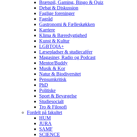
Brætspil, Gaming, Bingo & Quiz
Debat & Diskussion
Faglige foreninger
Fagråd
Gastronomi & Fælleskøkken
Karriere
Klima & Bæredygtighed
Kunst & Kultur
LGBTQIA+
Læsepladser & studiecaféer
Magasiner, Radio og Podcast
Mentor/Buddy
Musik & Kor
Natur & Biodiversitet
Pensumkritisk
PhD
Politiske
Sport & Bevægelse
Studiesocialt
Tro & Filosofi
Fordelt på fakultet
HUM
JURA
SAMF
SCIENCE