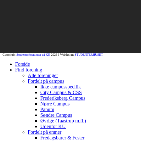
Copyright
Studenterforeninger på KU
2026 I Webdesign
STUDENTERHUSET
Forside
Find forening
Alle foreninger
Fordelt på campus
Ikke campusspecifik
City Campus & CSS
Frederiksberg Campus
Nørre Campus
Panum
Søndre Campus
Øvrige (Taastrup m.fl.)
Udenfor KU
Fordelt på emner
Fredagsbarer & Fester