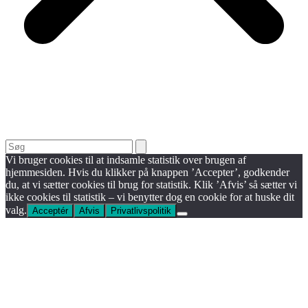
Search
Vi bruger cookies til at indsamle statistik over brugen af
hjemmesiden. Hvis du klikker på knappen ’Accepter’, godkender
du, at vi sætter cookies til brug for statistik. Klik ’Afvis’ så sætter vi
ikke cookies til statistik – vi benytter dog en cookie for at huske dit
valg.
Acceptér
Afvis
Privatlivspolitik