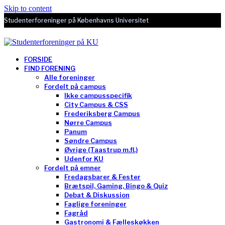
Skip to content
Studenterforeninger på Københavns Universitet
FORSIDE
FIND FORENING
Alle foreninger
Fordelt på campus
Ikke campusspecifik
City Campus & CSS
Frederiksberg Campus
Nørre Campus
Panum
Søndre Campus
Øvrige (Taastrup m.fl.)
Udenfor KU
Fordelt på emner
Fredagsbarer & Fester
Brætspil, Gaming, Bingo & Quiz
Debat & Diskussion
Faglige foreninger
Fagråd
Gastronomi & Fælleskøkken