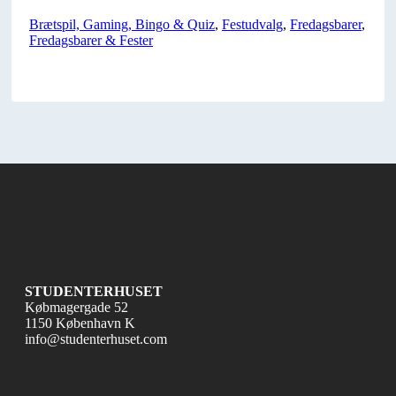
Brætspil, Gaming, Bingo & Quiz
,
Festudvalg
,
Fredagsbarer
,
Fredagsbarer & Fester
STUDENTERHUSET
Købmagergade 52
1150 København K
info@studenterhuset.com