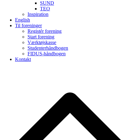
SUND
TEO
Inspiration
English
Til foreninger
Registér forening
Start forening
Værktøjskasse
Studenterhåndbogen
FIDUS-håndbogen
Kontakt
B
T
T