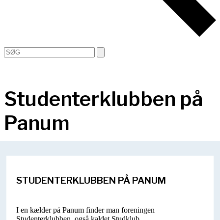
Open
Close
Search
mobile
mobile
menu
menu
Studenterklubben på
Panum
STUDENTERKLUBBEN PÅ PANUM
I en kælder på Panum finder man foreningen
Studenterklubben, også kaldet Studklub.