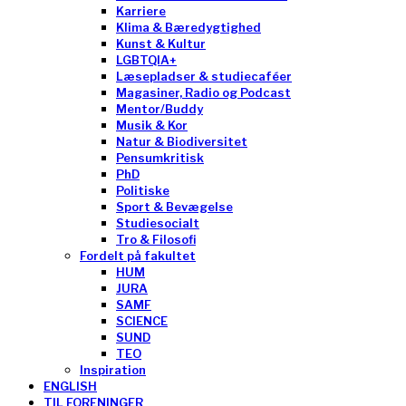
Karriere
Klima & Bæredygtighed
Kunst & Kultur
LGBTQIA+
Læsepladser & studiecaféer
Magasiner, Radio og Podcast
Mentor/Buddy
Musik & Kor
Natur & Biodiversitet
Pensumkritisk
PhD
Politiske
Sport & Bevægelse
Studiesocialt
Tro & Filosofi
Fordelt på fakultet
HUM
JURA
SAMF
SCIENCE
SUND
TEO
Inspiration
ENGLISH
TIL FORENINGER