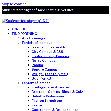
Skip to content
Studenterforeninger på Københavns Universitet
FORSIDE
FIND FORENING
Alle foreninger
Fordelt på campus
Ikke campusspecifik
City Campus & CSS
Frederiksberg Campus
Nørre Campus
Panum
Søndre Campus
Øvrige (Taastrup m.fl.)
Udenfor KU
Fordelt på emner
Fredagsbarer & Fester
Brætspil, Gaming, Bingo & Quiz
Debat & Diskussion
Faglige foreninger
Fagråd
Gastronomi & Fælleskøkken