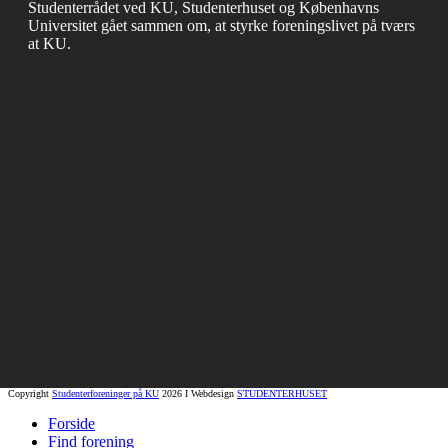
Studenterrådet ved KU, Studenterhuset og Københavns
Universitet gået sammen om, at styrke foreningslivet på tværs
at KU.
Copyright
Studenterforeninger på KU
2026 I Webdesign
STUDENTERHUSET
Forside
Find forening