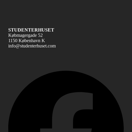
STUDENTERHUSET
Købmagergade 52
1150 København K
info@studenterhuset.com
Fac