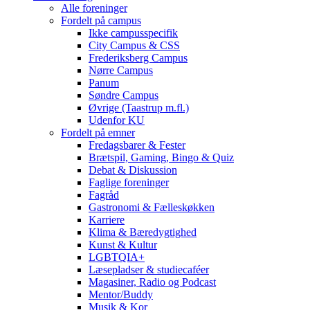
Alle foreninger
Fordelt på campus
Ikke campusspecifik
City Campus & CSS
Frederiksberg Campus
Nørre Campus
Panum
Søndre Campus
Øvrige (Taastrup m.fl.)
Udenfor KU
Fordelt på emner
Fredagsbarer & Fester
Brætspil, Gaming, Bingo & Quiz
Debat & Diskussion
Faglige foreninger
Fagråd
Gastronomi & Fælleskøkken
Karriere
Klima & Bæredygtighed
Kunst & Kultur
LGBTQIA+
Læsepladser & studiecaféer
Magasiner, Radio og Podcast
Mentor/Buddy
Musik & Kor