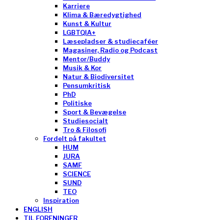
Karriere
Klima & Bæredygtighed
Kunst & Kultur
LGBTQIA+
Læsepladser & studiecaféer
Magasiner, Radio og Podcast
Mentor/Buddy
Musik & Kor
Natur & Biodiversitet
Pensumkritisk
PhD
Politiske
Sport & Bevægelse
Studiesocialt
Tro & Filosofi
Fordelt på fakultet
HUM
JURA
SAMF
SCIENCE
SUND
TEO
Inspiration
ENGLISH
TIL FORENINGER