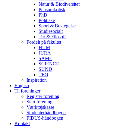
Natur & Biodiversitet
Pensumkritisk
PhD
Politiske
Sport & Bevægelse
Studiesocialt
Tro & Filosofi
Fordelt på fakultet
HUM
JURA
SAMF
SCIENCE
SUND
TEO
Inspiration
English
Til foreninger
Registér forening
Start forening
Værktøjskasse
Studenterhåndbogen
FIDUS-håndbogen
Kontakt
B