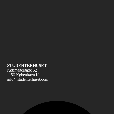
STUDENTERHUSET
Købmagergade 52
1150 København K
info@studenterhuset.com
Fac