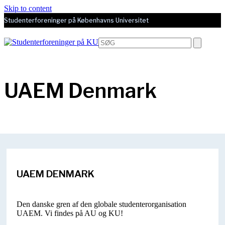
Skip to content
Studenterforeninger på Københavns Universitet
Open
Close
Search
mobile
mobile
menu
menu
UAEM Denmark
UAEM DENMARK
Den danske gren af den globale studenterorganisation
UAEM. Vi findes på AU og KU!