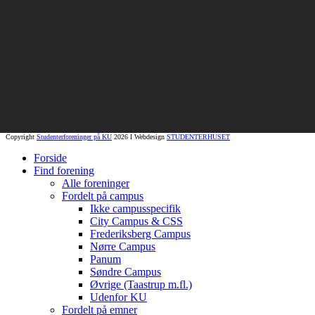
Copyright
Studenterforeninger på KU
2026 I Webdesign
STUDENTERHUSET
Forside
Find forening
Alle foreninger
Fordelt på campus
Ikke campusspecifik
City Campus & CSS
Frederiksberg Campus
Nørre Campus
Panum
Søndre Campus
Øvrige (Taastrup m.fl.)
Udenfor KU
Fordelt på emner