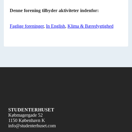
Denne forening tilbyder aktiviteter indenfor:
Faglige foreninger
,
In English
,
Klima & Bæredygtighed
STUDENTERHUSET
Købmagergade 52
1150 København K
info@studenterhuset.com