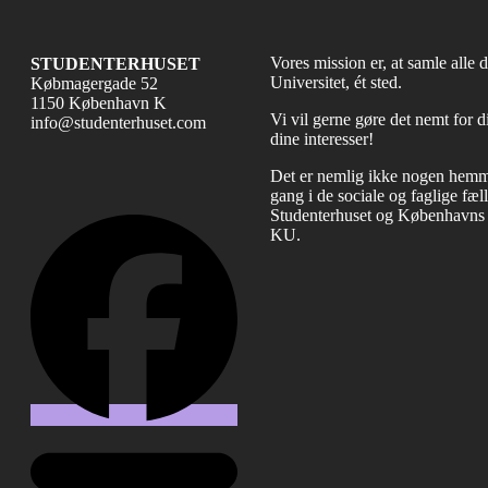
Vores mission er, at samle all
STUDENTERHUSET
Universitet, ét sted.
Købmagergade 52
1150 København K
Vi vil gerne gøre det nemt for d
info@studenterhuset.com
dine interesser!
Det er nemlig ikke nogen hemmel
gang i de sociale og faglige fæ
Studenterhuset og Københavns U
Facebook
KU.
Email