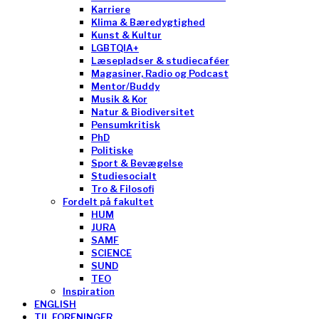
Karriere
Klima & Bæredygtighed
Kunst & Kultur
LGBTQIA+
Læsepladser & studiecaféer
Magasiner, Radio og Podcast
Mentor/Buddy
Musik & Kor
Natur & Biodiversitet
Pensumkritisk
PhD
Politiske
Sport & Bevægelse
Studiesocialt
Tro & Filosofi
Fordelt på fakultet
HUM
JURA
SAMF
SCIENCE
SUND
TEO
Inspiration
ENGLISH
TIL FORENINGER