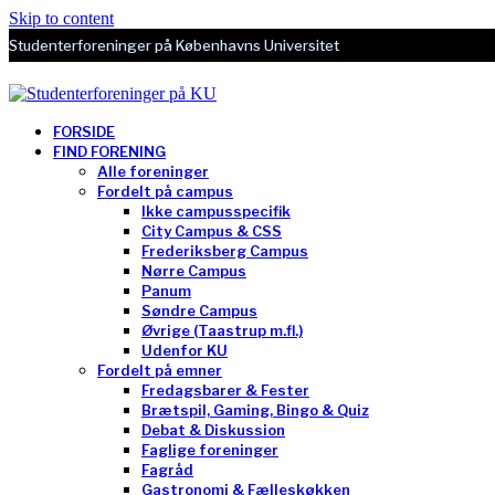
Skip to content
Studenterforeninger på Københavns Universitet
FORSIDE
FIND FORENING
Alle foreninger
Fordelt på campus
Ikke campusspecifik
City Campus & CSS
Frederiksberg Campus
Nørre Campus
Panum
Søndre Campus
Øvrige (Taastrup m.fl.)
Udenfor KU
Fordelt på emner
Fredagsbarer & Fester
Brætspil, Gaming, Bingo & Quiz
Debat & Diskussion
Faglige foreninger
Fagråd
Gastronomi & Fælleskøkken