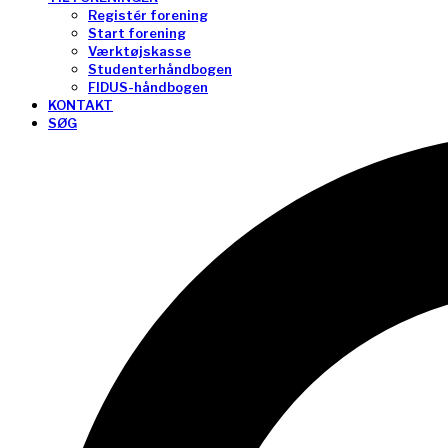
Registér forening
Start forening
Værktøjskasse
Studenterhåndbogen
FIDUS-håndbogen
KONTAKT
SØG