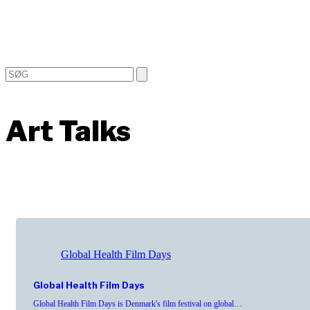
Open
Close
Search
mobile
mobile
menu
menu
Art Talks
Global Health Film Days
Global Health Film Days
Global Health Film Days is Denmark's film festival on global…